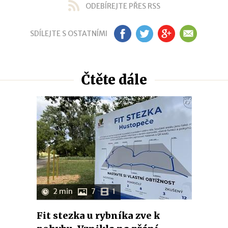
ODEBÍREJTE PŘES RSS
SDÍLEJTE S OSTATNÍMI
FB
TW
GP
EM
Čtěte dále
2 min
7
1
Fit stezka u rybníka zve k