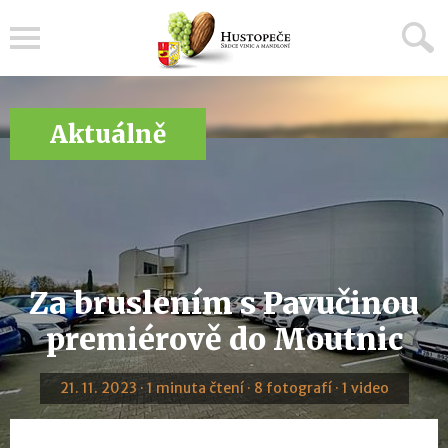
Menu
Aktuálně
Za bruslením s Pavučinou
premiérově do Moutnic
21. 11. 2023 · 1 minuta čtení · 8 fotografí · 1 video