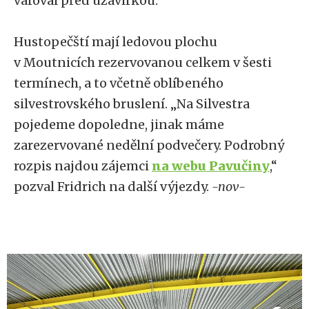
varoval před uzavírkou.
Hustopečští mají ledovou plochu
v Moutnicích rezervovanou celkem v šesti
termínech, a to včetně oblíbeného
silvestrovského bruslení. „Na Silvestra
pojedeme dopoledne, jinak máme
zarezervované nedělní podvečery. Podrobný
rozpis najdou zájemci
na webu Pavučiny
,“
pozval Fridrich na další výjezdy.
-nov-