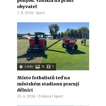
pohybu. Vznikla na přání
obyvatel
7. 8. 2026 ·
Sport
1 min
11
1
Místo fotbalistů teď na
městském stadionu pracují
dělníci
25. 6. 2026 ·
Z města
|
Sport