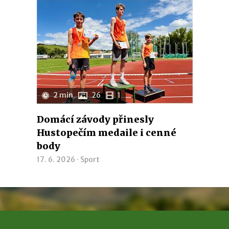
2 min
26
1
Domácí závody přinesly
Hustopečím medaile i cenné
body
17. 6. 2026 ·
Sport