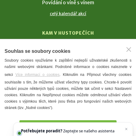
Povídání o víně s vínem
celý kalendář akcí
KAM V HUSTOPEČÍCH
Vinařství
Souhlas se soubory cookies
T. G. Masaryk
Soubory cookies využíváme k zajištění nejlepší uživatelské zkušenosti s
Mandloně
našimi webovými stránkami. Podrobné informace o cookies naleznete v
Ubytování
sekci
Více informací o cookies
. Kliknutím na Přijmout všechny cookies
Restaurace
souhlasíte s tím, že můžeme užívat všechny typy cookies. Chcete-li povolit
užívání pouze některých typů cookies, můžete tak učinit v sekci Nastavení
Městské muzeum a galerie
cookies. Kliknutím na Nepřijmout cookies můžete odmítnout užívání všech
Denní meníčka
cookies s výjimkou těch, které jsou třeba pro fungování našich webových
stránek (tzv. „Nutné cookies“).
Mapa města
Přijmout všechny cookies
Potřebujete poradit?
Zeptejte se našeho asistenta