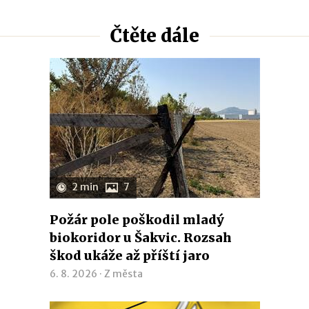
Čtěte dále
2 min
7
Požár pole poškodil mladý
biokoridor u Šakvic. Rozsah
škod ukáže až příští jaro
6. 8. 2026 ·
Z města