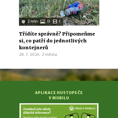
2 min
11
1
Třídíte správně? Připomeňme
si, co patří do jednotlivých
kontejnerů
28. 7. 2026 ·
Z města
APLIKACE HUSTOPEČE
V MOBILU