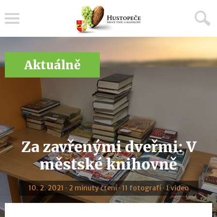
Menu
Aktuálně
Za zavřenými dveřmi: V
městské knihovně
10. 2. 2021 · 2 minuty čtení · 11 fotografí · 1 video