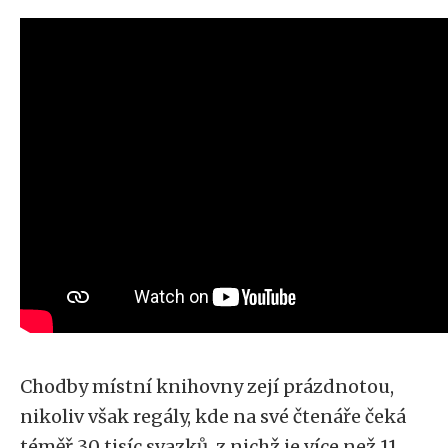
Chodby místní knihovny zejí prázdnotou,
nikoliv však regály, kde na své čtenáře čeká
téměř 30 tisíc svazků, z nichž je více než 11