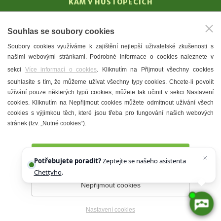
KAM V HUSTOPEČÍCH
Vinařství
Souhlas se soubory cookies
T. G. Masaryk
Soubory cookies využíváme k zajištění nejlepší uživatelské zkušenosti s
Mandloně
našimi webovými stránkami. Podrobné informace o cookies naleznete v
Ubytování
sekci
Více informací o cookies
. Kliknutím na Přijmout všechny cookies
Restaurace
souhlasíte s tím, že můžeme užívat všechny typy cookies. Chcete-li povolit
užívání pouze některých typů cookies, můžete tak učinit v sekci Nastavení
Městské muzeum a galerie
cookies. Kliknutím na Nepřijmout cookies můžete odmítnout užívání všech
Denní meníčka
cookies s výjimkou těch, které jsou třeba pro fungování našich webových
stránek (tzv. „Nutné cookies“).
Mapa města
Přijmout všechny cookies
Potřebujete poradit?
Zeptejte se našeho asistenta
Chettyho
.
Nepřijmout cookies
Prohlášení o přístupnosti
Správce webu
2026 © Město
Hustopeče
Nastavení cookies