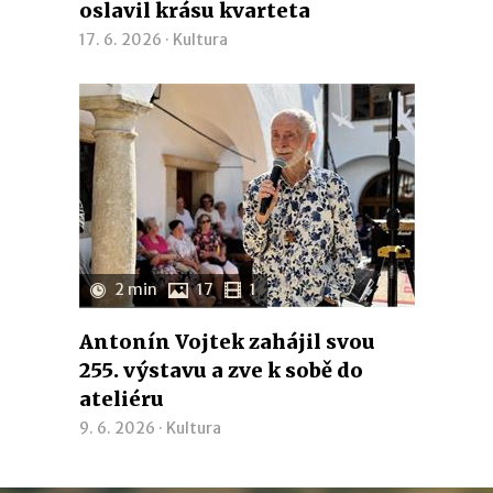
oslavil krásu kvarteta
17. 6. 2026 ·
Kultura
2 min
17
1
Antonín Vojtek zahájil svou
255. výstavu a zve k sobě do
ateliéru
9. 6. 2026 ·
Kultura