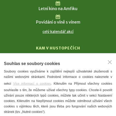
Letní kino na Amfiku
Povídání o víně s vínem
celý kalendář akcí
KAM V HUSTOPEČÍCH
Vinařství
Souhlas se soubory cookies
T. G. Masaryk
Soubory cookies využíváme k zajištění nejlepší uživatelské zkušenosti s
Mandloně
našimi webovými stránkami. Podrobné informace o cookies naleznete v
Ubytování
sekci
Více informací o cookies
. Kliknutím na Přijmout všechny cookies
Restaurace
souhlasíte s tím, že můžeme užívat všechny typy cookies. Chcete-li povolit
užívání pouze některých typů cookies, můžete tak učinit v sekci Nastavení
Městské muzeum a galerie
cookies. Kliknutím na Nepřijmout cookies můžete odmítnout užívání všech
Denní meníčka
cookies s výjimkou těch, které jsou třeba pro fungování našich webových
stránek (tzv. „Nutné cookies“).
Mapa města