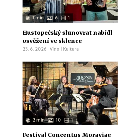
1 min
6
1
Hustopečský slunovrat nabídl
osvěžení ve sklence
23. 6. 2026 ·
Víno
|
Kultura
2 min
10
1
Festival Concentus Moraviae