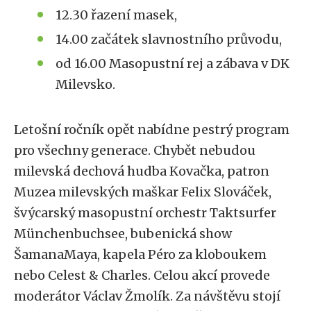
12.30 řazení masek,
14.00 začátek slavnostního průvodu,
od 16.00 Masopustní rej a zábava v DK
Milevsko.
Letošní ročník opět nabídne pestrý program
pro všechny generace. Chybět nebudou
milevská dechová hudba Kovačka, patron
Muzea milevských maškar Felix Slováček,
švýcarský masopustní orchestr Taktsurfer
Münchenbuchsee, bubenická show
ŠamanaMaya, kapela Péro za kloboukem
nebo Celest & Charles. Celou akcí provede
moderátor Václav Žmolík. Za návštěvu stojí