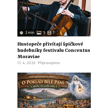
2 min
3
1
Hustopeče přivítají špičkové
hudebníky festivalu Concentus
Moraviae
13. 4. 2026 ·
Připravujeme