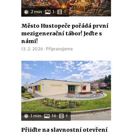
2 min
1
1
Město Hustopeče pořádá první
mezigenerační tábor! Jeďte s
námi!
13. 2. 2026 ·
Připravujeme
1 min
16
1
Přijďte na slavnostní otevření