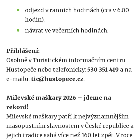
odjezd v ranních hodinách (cca v 6.00
hodin),
návrat ve večerních hodinách.
Přihlášení:
Osobně v Turistickém informačním centru
Hustopeče nebo telefonicky:
530 351 419
a na
e-mailu:
tic@hustopece.cz
.
Milevské maškary 2026 – jdeme na
rekord!
Milevské maškary patří k nejvýznamnějším
masopustním slavnostem v České republice a
jejich tradice sahá více než 160 let zpět. V roce