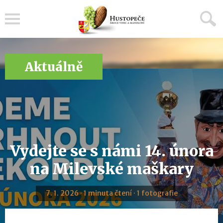
Menu
Aktuálně
Vydejte se s námi 14. února
na Milevské maškary
7. 1. 2026 · 1 minuta čtení · 1 fotografie