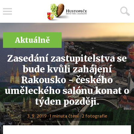
Menu
Aktuálně
Zasedání zastupitelstva se
bude kvůli zahájení
Rakousko - českého
uměleckého salónu konat o
týden později.
3. 9. 2019 · 1 minuta čtení · 2 fotografie