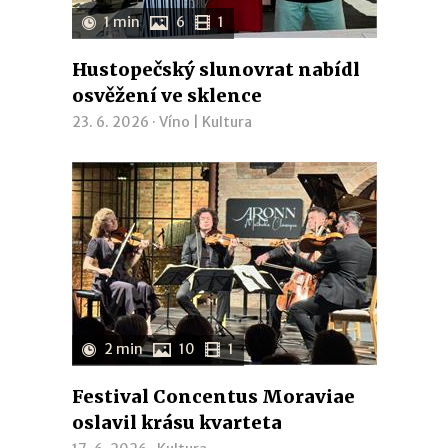
1 min
6
1
Hustopečský slunovrat nabídl
osvěžení ve sklence
23. 6. 2026 ·
Víno
|
Kultura
2 min
10
1
Festival Concentus Moraviae
oslavil krásu kvarteta