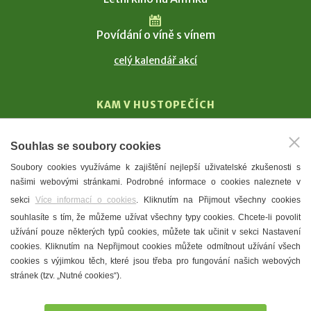
Povídání o víně s vínem
celý kalendář akcí
KAM V HUSTOPEČÍCH
Vinařství
Souhlas se soubory cookies
T. G. Masaryk
Soubory cookies využíváme k zajištění nejlepší uživatelské zkušenosti s
Mandloně
našimi webovými stránkami. Podrobné informace o cookies naleznete v
Ubytování
sekci
Více informací o cookies
. Kliknutím na Přijmout všechny cookies
Restaurace
souhlasíte s tím, že můžeme užívat všechny typy cookies. Chcete-li povolit
užívání pouze některých typů cookies, můžete tak učinit v sekci Nastavení
Městské muzeum a galerie
cookies. Kliknutím na Nepřijmout cookies můžete odmítnout užívání všech
Denní meníčka
cookies s výjimkou těch, které jsou třeba pro fungování našich webových
stránek (tzv. „Nutné cookies“).
Mapa města