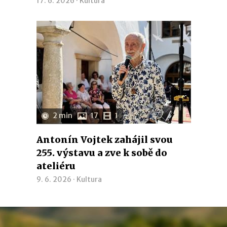
17. 6. 2026 ·
Kultura
2 min
17
1
Antonín Vojtek zahájil svou
255. výstavu a zve k sobě do
ateliéru
9. 6. 2026 ·
Kultura