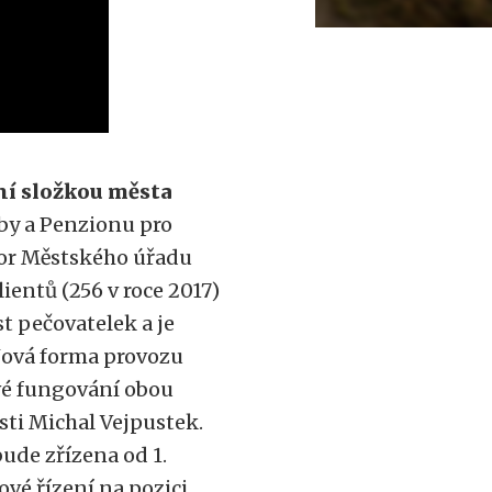
ní složkou města
by a Penzionu pro
dbor Městského úřadu
entů (256 v roce 2017)
t pečovatelek a je
Nová forma provozu
ové fungování obou
osti Michal Vejpustek.
ude zřízena od 1.
ové řízení na pozici