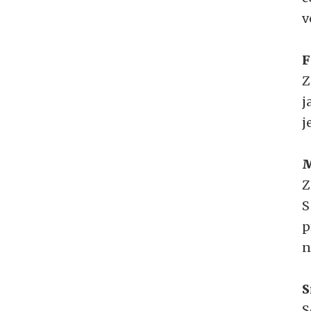
v
F
Z
j
j
M
Z
S
p
n
S
S