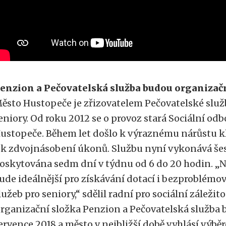
enzion a Pečovatelská služba budou organizač
ěsto Hustopeče je zřizovatelem Pečovatelské služ
eniory. Od roku 2012 se o provoz stará Sociální o
ustopeče. Během let došlo k výraznému nárůstu kli
 k zdvojnásobení úkonů. Službu nyní vykonává šes
oskytována sedm dní v týdnu od 6 do 20 hodin. „
ude ideálnější pro získávání dotací i bezproblém
lužeb pro seniory,“ sdělil radní pro sociální záležit
rganizační složka Penzion a Pečovatelská služba b
ervence 2018 a město v nejbližší době vyhlásí výběr