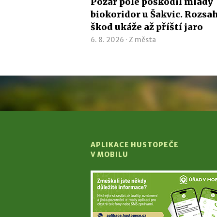
Požár pole poškodil mladý
biokoridor u Šakvic. Rozsa
škod ukáže až příští jaro
6. 8. 2026 ·
Z města
APLIKACE HUSTOPEČE
V MOBILU