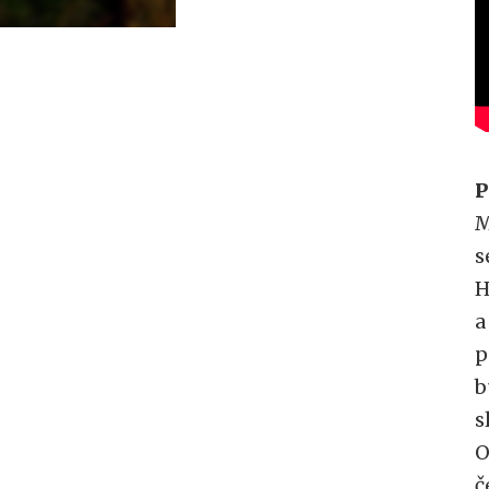
P
M
s
H
a
p
b
s
O
č