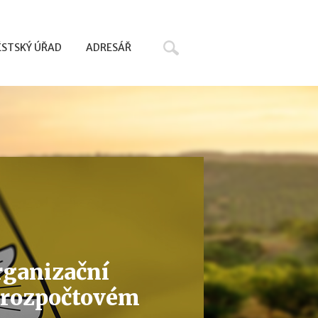
Hledat
STSKÝ ÚŘAD
ADRESÁŘ
organizační
 rozpočtovém