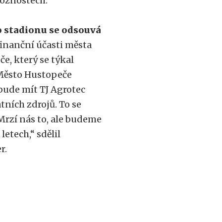
možnostech.
o stadionu se odsouvá
finanční účasti města
e, který se týkal
 Město Hustopeče
 bude mít TJ Agrotec
ních zdrojů. To se
Mrzí nás to, ale budeme
letech,“ sdělil
r.