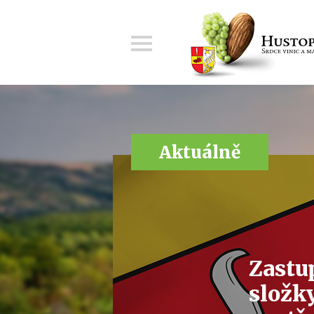
Menu
Aktuálně
Zastup
složk