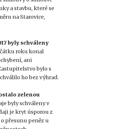
ky a stavbu, které se
ru na Starovice,
017 byly schváleny
čátku roku konal
ochybení, ani
astupitelstvo bylo s
hválilo ho bez výhrad.
ostalo zelenou
je byly schváleny v
aji je kryt úsporou z
i o přesunu peněz u