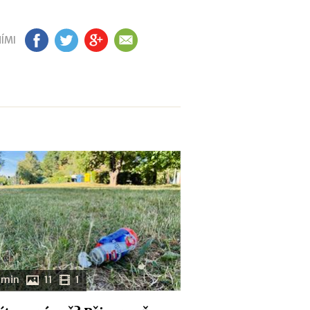
ÍMI
FB
TW
GP
EM
 min
11
1