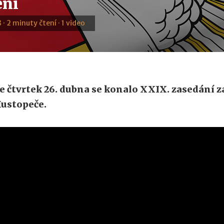
ení
 · 2 minuty čtení · 1 video
e čtvrtek 26. dubna se konalo XXIX. zasedání 
ustopeče.