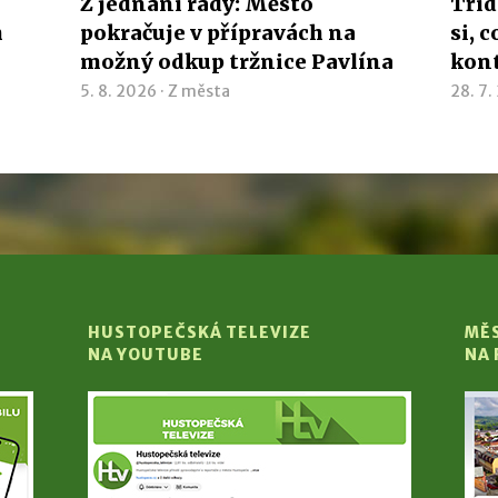
Z jednání rady: Město
Tříd
h
pokračuje v přípravách na
si, 
možný odkup tržnice Pavlína
kon
5. 8. 2026 ·
Z města
28. 7.
HUSTOPEČSKÁ TELEVIZE
MĚ
NA YOUTUBE
NA