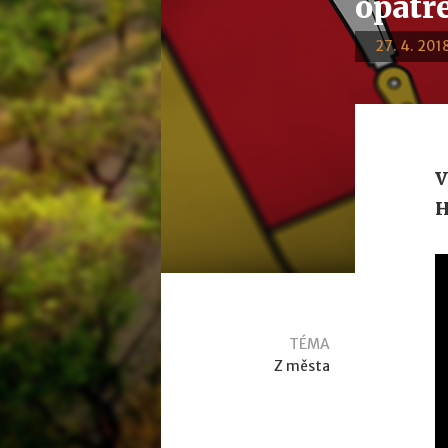
opatř
27. 4. 2018
V
H
TÉMA
Z města