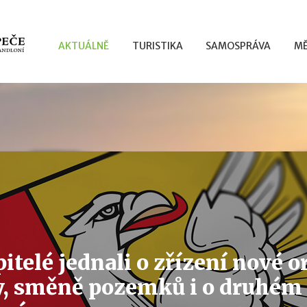
AKTUÁLNĚ
TURISTIKA
SAMOSPRÁVA
MĚ
itelé jednali o zřízení nové 
y, směně pozemků i o druhém