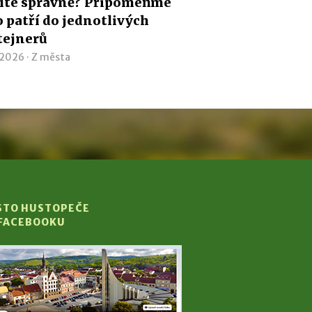
íte správně? Připomeňme
co patří do jednotlivých
tejnerů
 2026 ·
Z města
STO HUSTOPEČE
 FACEBOOKU