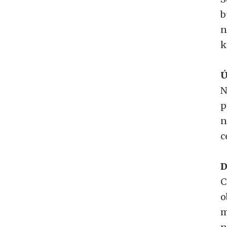
b
n
k
Ú
N
p
n
c
D
C
o
m