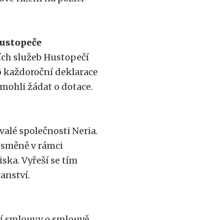
Hustopeče
ních služeb Hustopečí
to každoroční deklarace
 mohli žádat o dotace.
alé společnosti Neria.
 směně v rámci
ska. Vyřeší se tím
anství.
ní smlouvy o smlouvě