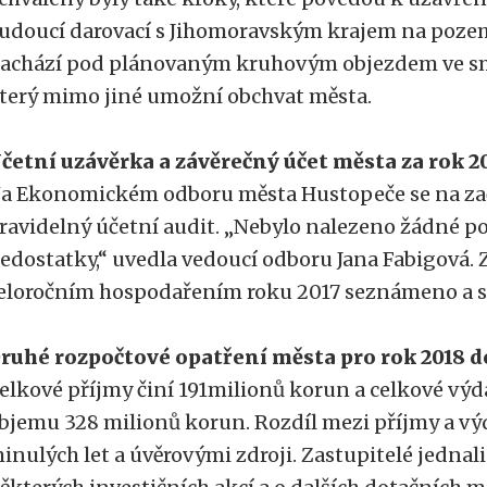
udoucí darovací s Jihomoravským krajem na pozem
achází pod plánovaným kruhovým objezdem ve smě
terý mimo jiné umožní obchvat města.
četní uzávěrka a závěrečný účet města za rok 2
a Ekonomickém odboru města Hustopeče se na za
ravidelný účetní audit. „Nebylo nalezeno žádné p
edostatky,“ uvedla vedoucí odboru Jana Fabigová. Z
eloročním hospodařením roku 2017 seznámeno a sc
ruhé rozpočtové opatření města pro rok 2018 d
elkové příjmy činí 191milionů korun a celkové výda
bjemu 328 milionů korun. Rozdíl mezi příjmy a výd
inulých let a úvěrovými zdroji. Zastupitelé jednal