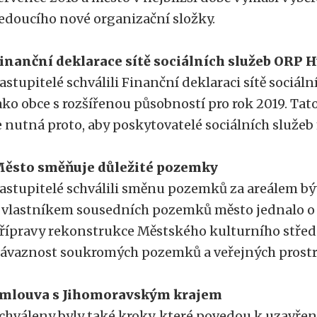
edoucího nové organizační složky.
inanční deklarace sítě sociálních služeb ORP 
astupitelé schválili Finanční deklaraci sítě sociál
ako obce s rozšířenou působností pro rok 2019. Ta
e nutná proto, aby poskytovatelé sociálních služeb
ěsto směňuje důležité pozemky
astupitelé schválili směnu pozemků za areálem býv
 vlastníkem sousedních pozemků město jednalo o
řípravy rekonstrukce Městského kulturního středi
ávaznost soukromých pozemků a veřejných prostr
mlouva s Jihomoravským krajem
chváleny byly také kroky, které povedou k uzavře