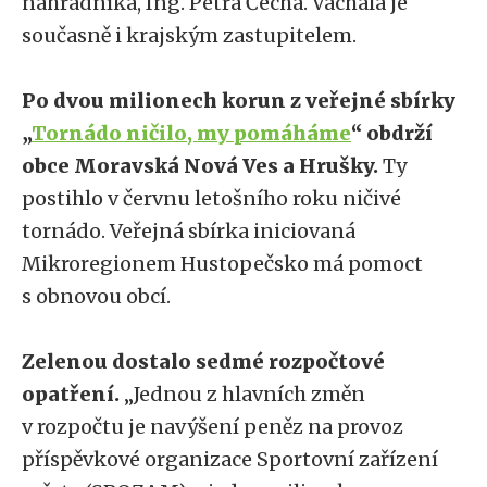
náhradníka, Ing. Petra Čecha. Vachala je
současně i krajským zastupitelem.
Po dvou milionech korun z veřejné sbírky
„
Tornádo ničilo, my pomáháme
“ obdrží
obce Moravská Nová Ves a Hrušky.
Ty
postihlo v červnu letošního roku ničivé
tornádo. Veřejná sbírka iniciovaná
Mikroregionem Hustopečsko má pomoct
s obnovou obcí.
Zelenou dostalo sedmé rozpočtové
opatření.
„Jednou z hlavních změn
v rozpočtu je navýšení peněz na provoz
příspěvkové organizace Sportovní zařízení