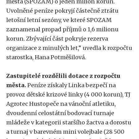
města (SPOZAM) o jeden milion korun.
Uvolněné peníze pokryjí částečně ztrátu
letošní letní sezóny, ve které SPOZAM
zaznamenal propad příjmů o 1,6 milionu
korun. Zbývající část pokryje rezerva
organizace z minulých let,“ uvedla k rozpočtu
starostka, Hana Potměšilová.
Zastupitelé rozdělili dotace z rozpočtu
města.
Peníze získaly Linka bezpečí na
provoz dětské krizové linky (4 000 korun), TJ
Agrotec Hustopeče na vánoční atletiku,
dvoudenní celostátní bodovací turnaje
mládeže v kategorii staršího žactva a dorostu
a turnaj v barevném mini volejbale (28 500