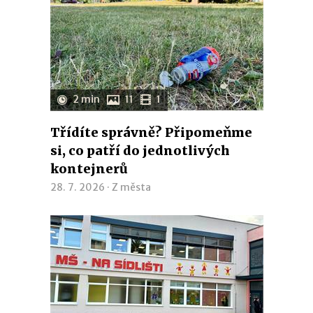
2 min
11
1
Třídíte správně? Připomeňme
si, co patří do jednotlivých
kontejnerů
28. 7. 2026 ·
Z města