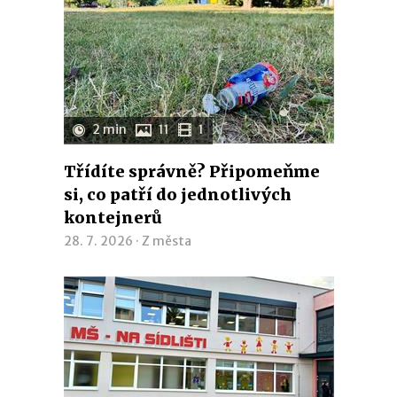
2 min
11
1
Třídíte správně? Připomeňme
si, co patří do jednotlivých
kontejnerů
28. 7. 2026 ·
Z města