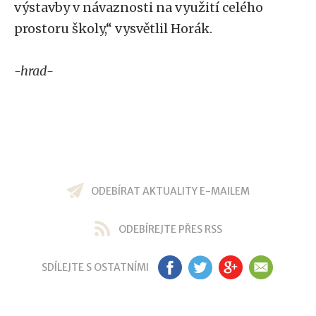
výstavby v návaznosti na využití celého
prostoru školy,“ vysvětlil Horák.
-hrad-
ODEBÍRAT AKTUALITY E-MAILEM
ODEBÍREJTE PŘES RSS
SDÍLEJTE S OSTATNÍMI
FB
TW
GP
EM