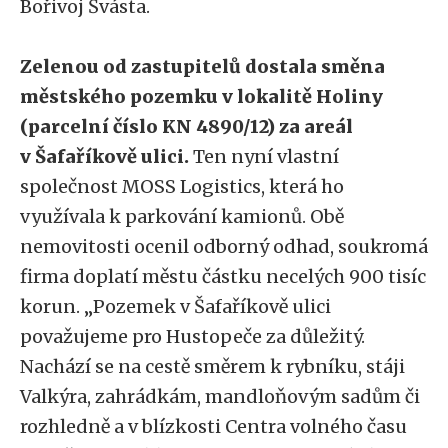
Bořivoj Švásta.
Zelenou od zastupitelů dostala směna
městského pozemku v lokalitě Holiny
(parcelní číslo KN 4890/12) za areál
v Šafaříkově ulici.
Ten nyní vlastní
společnost MOSS Logistics, která ho
využívala k parkování kamionů. Obě
nemovitosti ocenil odborný odhad, soukromá
firma doplatí městu částku necelých 900 tisíc
korun. „Pozemek v Šafaříkově ulici
považujeme pro Hustopeče za důležitý.
Nachází se na cestě směrem k rybníku, stáji
Valkýra, zahrádkám, mandloňovým sadům či
rozhledně a v blízkosti Centra volného času