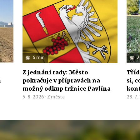
6 min
2
Z jednání rady: Město
Tříd
h
pokračuje v přípravách na
si, 
možný odkup tržnice Pavlína
kon
5. 8. 2026 ·
Z města
28. 7.