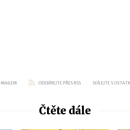
-MAILEM
ODEBÍREJTE PŘES RSS
SDÍLEJTE S OSTATN
Čtěte dále