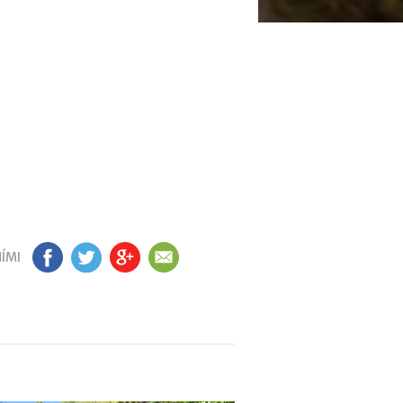
ÍMI
FB
TW
GP
EM