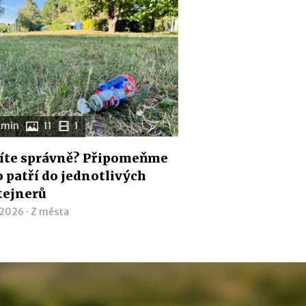
 min
11
1
íte správně? Připomeňme
co patří do jednotlivých
tejnerů
 2026 ·
Z města