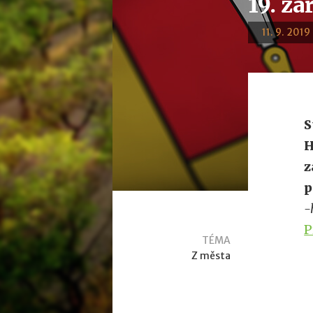
19. zář
11. 9. 2019
S
H
z
p
-
P
TÉMA
Z města