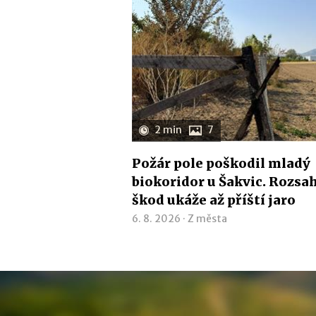
2 min
7
Požár pole poškodil mladý
biokoridor u Šakvic. Rozsa
škod ukáže až příští jaro
6. 8. 2026 ·
Z města