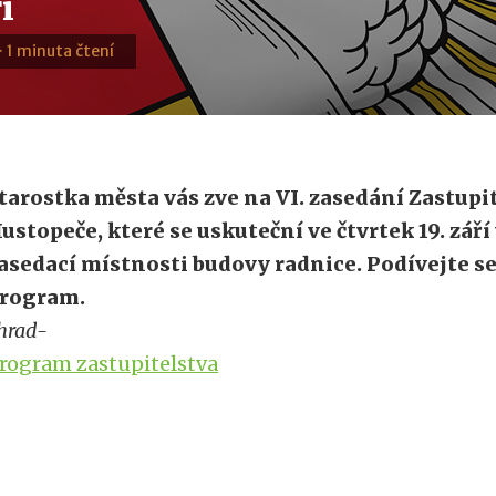
í
 · 1 minuta čtení
tarostka města vás zve na VI. zasedání Zastupi
ustopeče, které se uskuteční ve čtvrtek 19. září 
asedací místnosti budovy radnice. Podívejte 
rogram.
hrad-
rogram zastupitelstva