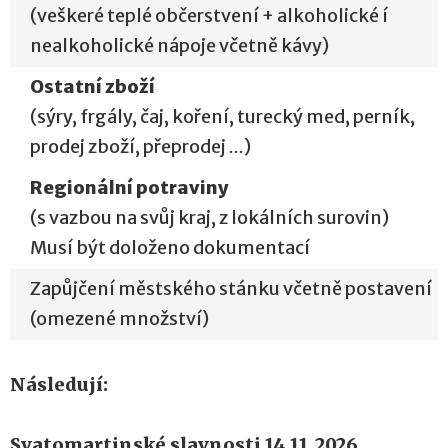
(veškeré teplé občerstvení + alkoholické í
nealkoholické nápoje včetně kávy)
Ostatní zboží
(sýry, frgály, čaj, koření, turecký med, perník,
prodej zboží, přeprodej
...
)
Regionální potraviny
(s vazbou na svůj kraj, z lokálních surovin)
Musí být doloženo dokumentací
Zapůjčení městského stánku včetně postavení
(omezené množství)
Následují:
Svatomartinské slavnosti 14.11.2026