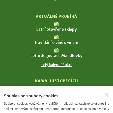
AKTUÁLNĚ PROBÍHÁ
Letní otevřené sklepy
Povídání o víně s vínem
Letní degustace Mandlovky
celý kalendář akcí
KAM V HUSTOPEČÍCH
Vinařství
Souhlas se soubory cookies
T. G. Masaryk
Soubory cookies využíváme k zajištění nejlepší uživatelské zkušenosti s
Mandloně
našimi webovými stránkami. Podrobné informace o cookies naleznete v