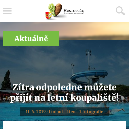
Menu
Aktuálně
Zítra odpoledne můžete
přijít na letní koupaliště!
11. 6. 2019 · 1 minuta čtení · 1 fotografie