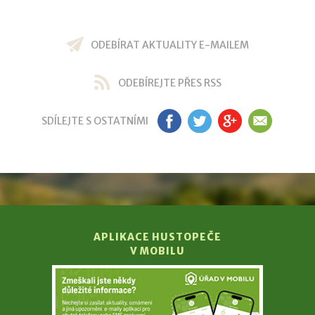
ODEBÍRAT AKTUALITY E-MAILEM
ODEBÍREJTE PŘES RSS
SDÍLEJTE S OSTATNÍMI
FB
TW
GP
EM
APLIKACE HUSTOPEČE
V MOBILU