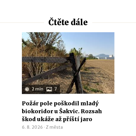
Čtěte dále
2 min
7
Požár pole poškodil mladý
biokoridor u Šakvic. Rozsah
škod ukáže až příští jaro
6. 8. 2026 ·
Z města