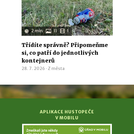
2 min
11
1
Třídíte správně? Připomeňme
si, co patří do jednotlivých
kontejnerů
28. 7. 2026 ·
Z města
APLIKACE HUSTOPEČE
V MOBILU