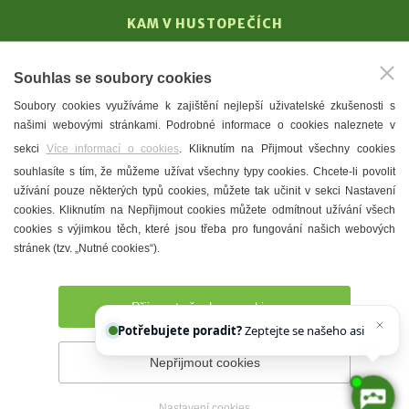
KAM V HUSTOPEČÍCH
Vinařství
Souhlas se soubory cookies
T. G. Masaryk
Soubory cookies využíváme k zajištění nejlepší uživatelské zkušenosti s
Mandloně
našimi webovými stránkami. Podrobné informace o cookies naleznete v
Ubytování
sekci
Více informací o cookies
. Kliknutím na Přijmout všechny cookies
Restaurace
souhlasíte s tím, že můžeme užívat všechny typy cookies. Chcete-li povolit
užívání pouze některých typů cookies, můžete tak učinit v sekci Nastavení
Městské muzeum a galerie
cookies. Kliknutím na Nepřijmout cookies můžete odmítnout užívání všech
Denní meníčka
cookies s výjimkou těch, které jsou třeba pro fungování našich webových
stránek (tzv. „Nutné cookies“).
Mapa města
Přijmout všechny cookies
Potřebujete poradit?
Zeptejte se našeho asistenta
Chettyho
.
Nepřijmout cookies
Prohlášení o přístupnosti
Správce webu
2026 © Město
Hustopeče
Nastavení cookies