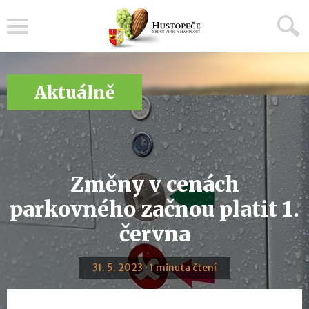
Menu
Aktuálně
Změny v cenách
parkovného začnou platit 1.
června
31. 5. 2023 · 1 minuta čtení