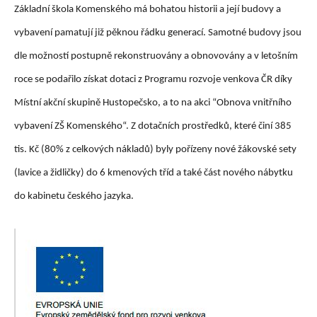
Základní škola Komenského má bohatou historii a její budovy a
vybavení pamatují již pěknou řádku generací. Samotné budovy jsou
dle možností postupně rekonstruovány a obnovovány a v letošním
roce se podařilo získat dotaci z Programu rozvoje venkova ČR díky
Místní akční skupině Hustopečsko, a to na akci “Obnova vnitřního
vybavení ZŠ Komenského“. Z dotačních prostředků, které činí 385
tis. Kč (80% z celkových nákladů) byly pořízeny nové žákovské sety
(lavice a židličky) do 6 kmenových tříd a také část nového nábytku
do kabinetu českého jazyka.