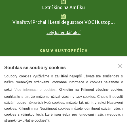
Letní kino na Amfiku
Vinařství Prchal | Letní degustace VOC Hustop...
celý kalendář akcí
KAM V HUSTOPEČÍCH
Vinařství
Souhlas se soubory cookies
T. G. Masaryk
Soubory cookies využíváme k zajištění nejlepší uživatelské zkušenosti s
Mandloně
našimi webovými stránkami. Podrobné informace o cookies naleznete v
Ubytování
sekci
Více informací o cookies
. Kliknutím na Přijmout všechny cookies
Restaurace
souhlasíte s tím, že můžeme užívat všechny typy cookies. Chcete-li povolit
užívání pouze některých typů cookies, můžete tak učinit v sekci Nastavení
Městské muzeum a galerie
cookies. Kliknutím na Nepřijmout cookies můžete odmítnout užívání všech
Denní meníčka
cookies s výjimkou těch, které jsou třeba pro fungování našich webových
stránek (tzv. „Nutné cookies“).
Mapa města