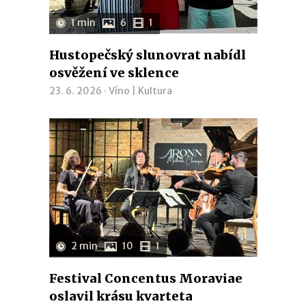
1 min
6
1
Hustopečský slunovrat nabídl
osvěžení ve sklence
23. 6. 2026 ·
Víno
|
Kultura
2 min
10
1
Festival Concentus Moraviae
oslavil krásu kvarteta