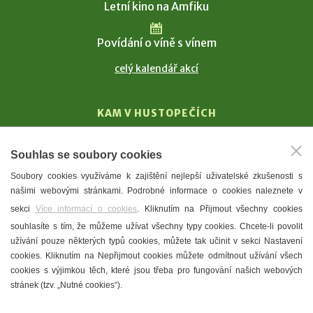
Letní kino na Amfiku
Povídání o víně s vínem
celý kalendář akcí
KAM V HUSTOPEČÍCH
Vinařství
Souhlas se soubory cookies
T. G. Masaryk
Soubory cookies využíváme k zajištění nejlepší uživatelské zkušenosti s
Mandloně
našimi webovými stránkami. Podrobné informace o cookies naleznete v
Ubytování
sekci
Více informací o cookies
. Kliknutím na Přijmout všechny cookies
Restaurace
souhlasíte s tím, že můžeme užívat všechny typy cookies. Chcete-li povolit
užívání pouze některých typů cookies, můžete tak učinit v sekci Nastavení
Městské muzeum a galerie
cookies. Kliknutím na Nepřijmout cookies můžete odmítnout užívání všech
Denní meníčka
cookies s výjimkou těch, které jsou třeba pro fungování našich webových
stránek (tzv. „Nutné cookies“).
Mapa města