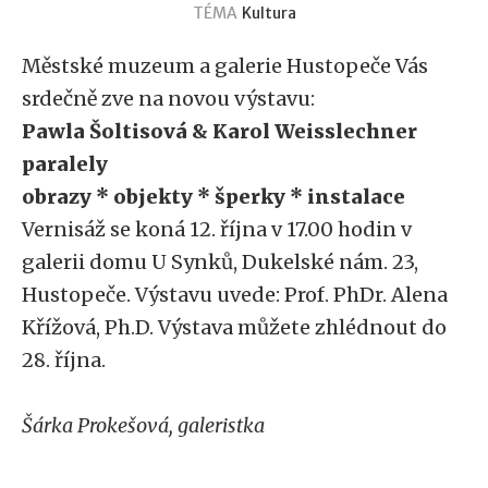
TÉMA
Kultura
Městské muzeum a galerie Hustopeče Vás
srdečně zve na novou výstavu:
Pawla Šoltisová & Karol Weisslechner
paralely
obrazy * objekty * šperky * instalace
Vernisáž se koná 12. října v 17.00 hodin v
galerii domu U Synků, Dukelské nám. 23,
Hustopeče. Výstavu uvede: Prof. PhDr. Alena
Křížová, Ph.D. Výstava můžete zhlédnout do
28. října.
Šárka Prokešová, galeristka