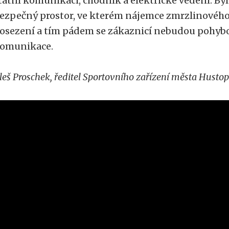
tátní komunikaci, chodník a elektrické vedení. By
ezpečný prostor, ve kterém nájemce zmrzlinového
osezení a tím pádem se zákaznicí nebudou pohybov
omunikace.
leš Proschek, ředitel Sportovního zařízení města Husto