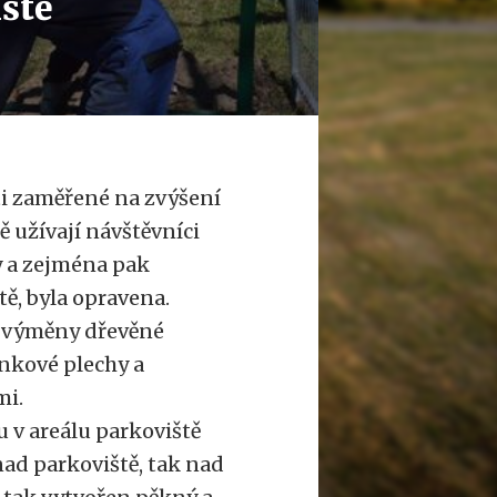
iště
sti zaměřené na zvýšení
 užívají návštěvníci
y a zejména pak
tě, byla opravena.
ů, výměny dřevěné
inkové plechy a
mi.
 v areálu parkoviště
nad parkoviště, tak nad