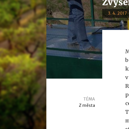
Zvýše
3. 4. 2017 
M
b
k
v
R
p
TÉMA
c
Z města
T
m