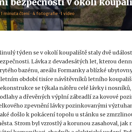
ní bezpečnosti v okolí koupal
· 1 minuta čtení · 4 fotografie · 1 video
inulý týden se v okolí koupaliště staly dvě událo
ezpečnosti. Lávka z devadesátých let, kterou denně
rytého bazénu, areálu Formanky a blízké ubytovn
 letním období tisíce návštěvníků letního koupališ
ekonstrukce se týkala nátěru celé lávky i nosník
odlahy a dřevěných výplní zábradlí za kovové poz
elkového zpevnění lávky pozinkovanými výztuha
aké došlo k pokácení topolu u stánku se zmrzlinou
ěsta. Strom byl vzrostlý a korunou zasahoval, jak 