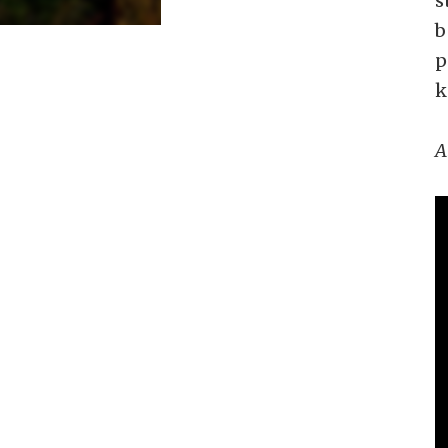
s
b
p
k
A