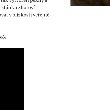
l tak vytvořen pěkný a
 stánku zhotoví
at v blízkosti veřejné
peče