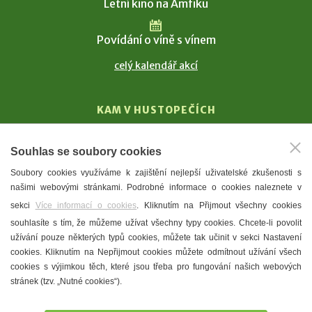
Letní kino na Amfiku
Povídání o víně s vínem
celý kalendář akcí
KAM V HUSTOPEČÍCH
Vinařství
Souhlas se soubory cookies
T. G. Masaryk
Soubory cookies využíváme k zajištění nejlepší uživatelské zkušenosti s
Mandloně
našimi webovými stránkami. Podrobné informace o cookies naleznete v
Ubytování
sekci
Více informací o cookies
. Kliknutím na Přijmout všechny cookies
Restaurace
souhlasíte s tím, že můžeme užívat všechny typy cookies. Chcete-li povolit
užívání pouze některých typů cookies, můžete tak učinit v sekci Nastavení
Městské muzeum a galerie
cookies. Kliknutím na Nepřijmout cookies můžete odmítnout užívání všech
Denní meníčka
cookies s výjimkou těch, které jsou třeba pro fungování našich webových
stránek (tzv. „Nutné cookies“).
Mapa města