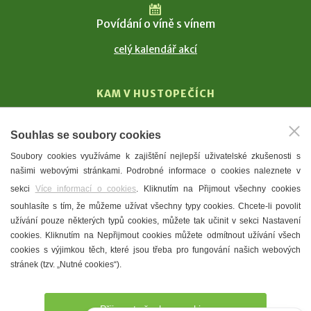
Povídání o víně s vínem
celý kalendář akcí
KAM V HUSTOPEČÍCH
Vinařství
Souhlas se soubory cookies
T. G. Masaryk
Soubory cookies využíváme k zajištění nejlepší uživatelské zkušenosti s
Mandloně
našimi webovými stránkami. Podrobné informace o cookies naleznete v
Ubytování
sekci
Více informací o cookies
. Kliknutím na Přijmout všechny cookies
Restaurace
souhlasíte s tím, že můžeme užívat všechny typy cookies. Chcete-li povolit
užívání pouze některých typů cookies, můžete tak učinit v sekci Nastavení
Městské muzeum a galerie
cookies. Kliknutím na Nepřijmout cookies můžete odmítnout užívání všech
Denní meníčka
cookies s výjimkou těch, které jsou třeba pro fungování našich webových
stránek (tzv. „Nutné cookies“).
Mapa města
Přijmout všechny cookies