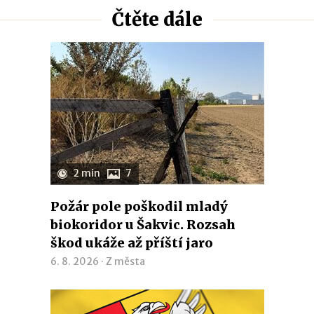
Čtěte dále
2 min
7
Požár pole poškodil mladý
biokoridor u Šakvic. Rozsah
škod ukáže až příští jaro
6. 8. 2026 ·
Z města