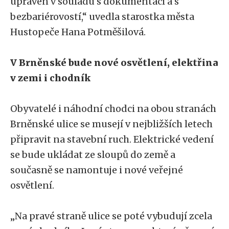
upraven v souladu s dokumentací a s
bezbariérovostí,“ uvedla starostka města
Hustopeče Hana Potměšilová.
V Brněnské bude nové osvětlení, elektřina
v zemi i chodník
Obyvatelé i náhodní chodci na obou stranách
Brněnské ulice se musejí v nejbližších letech
připravit na stavební ruch. Elektrické vedení
se bude ukládat ze sloupů do země a
současně se namontuje i nové veřejné
osvětlení.
„Na pravé straně ulice se poté vybudují zcela