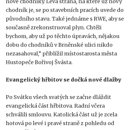
nové chodníky. Levá strana, na které už nový
chodník je, se po stavebních pracích uvede do
původního stavu. Také jednáme s RWE, aby se
současně zrekonstruoval plyn. Chtěli
bychom, aby už po těchto úpravách, nějakou
dobu do chodníků v Brněnské ulici nikdo
nezasahoval,“ přiblížil místostarosta města
Hustopeče Bořivoj Švásta.
Evangelický hřbitov se dočká nové dlažby
Po Svátku všech svatých se začne dláždit
evangelická část hřbitova. Radní včera
schválili smlouvu. Katolická část už je zcela
hotová po levé i pravé straně z pohledu od