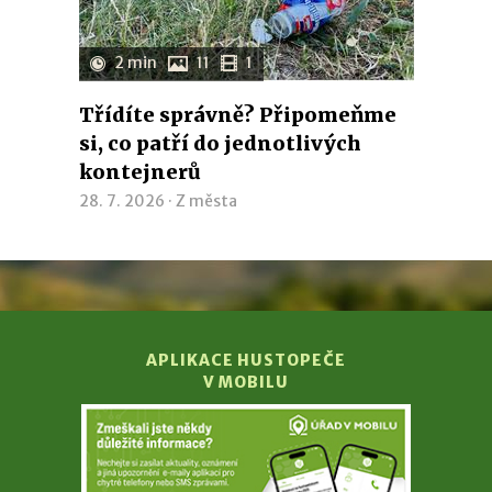
2 min
11
1
Třídíte správně? Připomeňme
si, co patří do jednotlivých
kontejnerů
28. 7. 2026 ·
Z města
APLIKACE HUSTOPEČE
V MOBILU