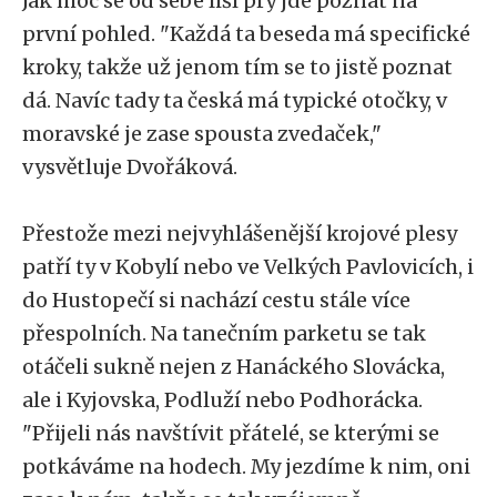
Jak moc se od sebe liší prý jde poznat na
první pohled. "Každá ta beseda má specifické
kroky, takže už jenom tím se to jistě poznat
dá. Navíc tady ta česká má typické otočky, v
moravské je zase spousta zvedaček,"
vysvětluje Dvořáková.
Přestože mezi nejvyhlášenější krojové plesy
patří ty v Kobylí nebo ve Velkých Pavlovicích, i
do Hustopečí si nachází cestu stále více
přespolních. Na tanečním parketu se tak
otáčeli sukně nejen z Hanáckého Slovácka,
ale i Kyjovska, Podluží nebo Podhorácka.
"Přijeli nás navštívit přátelé, se kterými se
potkáváme na hodech. My jezdíme k nim, oni