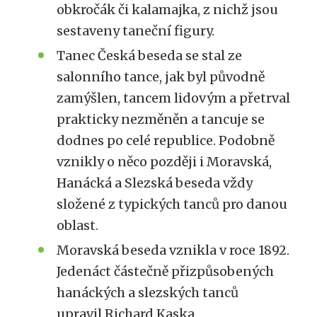
obkročák či kalamajka, z nichž jsou
sestaveny taneční figury.
Tanec Česká beseda se stal ze
salonního tance, jak byl původně
zamýšlen, tancem lidovým a přetrval
prakticky nezměněn a tancuje se
dodnes po celé republice. Podobně
vznikly o něco později i Moravská,
Hanácká a Slezská beseda vždy
složené z typických tanců pro danou
oblast.
Moravská beseda vznikla v roce 1892.
Jedenáct částečně přizpůsobených
hanáckých a slezských tanců
upravil Richard Kaska.