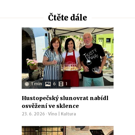
Čtěte dále
1 min
6
1
Hustopečský slunovrat nabídl
osvěžení ve sklence
23. 6. 2026 ·
Víno
|
Kultura