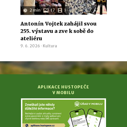
2 min
17
1
Antonín Vojtek zahájil svou
255. výstavu a zve k sobě do
ateliéru
9. 6. 2026 ·
Kultura
APLIKACE HUSTOPEČE
V MOBILU