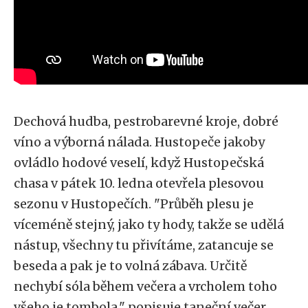
Dechová hudba, pestrobarevné kroje, dobré
víno a výborná nálada. Hustopeče jakoby
ovládlo hodové veselí, když Hustopečská
chasa v pátek 10. ledna otevřela plesovou
sezonu v Hustopečích. "Průběh plesu je
víceméně stejný, jako ty hody, takže se udělá
nástup, všechny tu přivítáme, zatancuje se
beseda a pak je to volná zábava. Určitě
nechybí sóla během večera a vrcholem toho
všeho je tombola," popisuje taneční večer