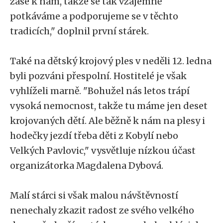
zase k nám, takže se tak vzájemně
potkáváme a podporujeme se v těchto
tradicích," doplnil první stárek.
Také na dětský krojový ples v neděli 12. ledna
byli pozváni přespolní. Hostitelé je však
vyhlíželi marně. "Bohužel nás letos trápí
vysoká nemocnost, takže tu máme jen deset
krojovaných dětí. Ale běžně k nám na plesy i
hodečky jezdí třeba děti z Kobylí nebo
Velkých Pavlovic," vysvětluje nízkou účast
organizátorka Magdalena Dybová.
Malí stárci si však malou návštěvností
nenechaly zkazit radost ze svého velkého