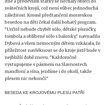
dne a především stárky se nechaly obléci do
svátečních krojů, což není vůbec jednoduchá
záležitost. Kromě předtančení moravskou
besedou na děti čekal další bohatý program.
"Určitě nebude chybět sólo, dětské písničky,
tombola a oblíbené sólo s balonky," navnadila
Dybová a všem nemocným dětem vzkázala, že
příležitost navléknout se do kroje jistě bude v
nejbližší době znovu. "Každoročně
vystupujeme s pásmem na Slavnostech
mandloní a vína, jezdíme i do okolí, takže
plesem nic nekončí."
BESEDA KE KROJOVÉMU PLESU PATŘÍ