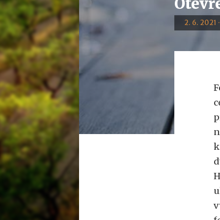
Otevře
2. 6. 2021 
F
c
p
n
k
d
H
u
v