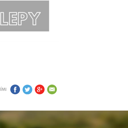
ÍMI
FB
TW
GP
EM