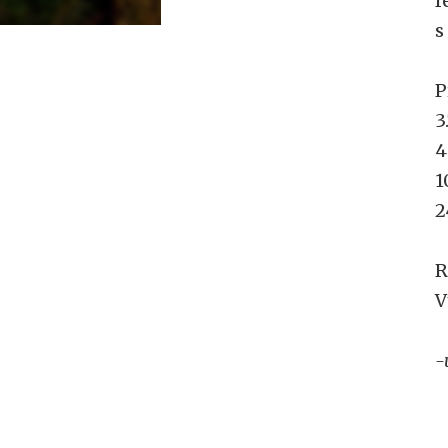
f
s
P
3
4
1
2
R
V
-