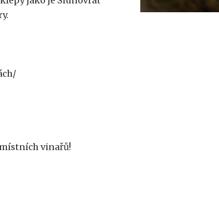
sklepy jako je Slunovrat
y.
ách/
 místních vinařů!