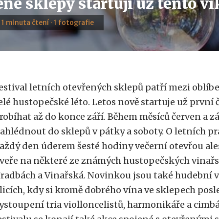
né sklepy startují už tento v
· 1 minuta čtení · 1 fotografie
estival letních otevřených sklepů patří mezi oblíb
elé hustopečské léto. Letos nově startuje už první
robíhat až do konce září. Během měsíců červen a z
ahlédnout do sklepů v pátky a soboty. O letních p
aždý den úderem šesté hodiny večerní otevřou ale
veře na některé ze známých hustopečských vinařs
radbách a Vinařská. Novinkou jsou také hudební v
licích, kdy si kromě dobrého vína ve sklepech pos
ystoupení tria violloncelistů, harmonikáře a cim