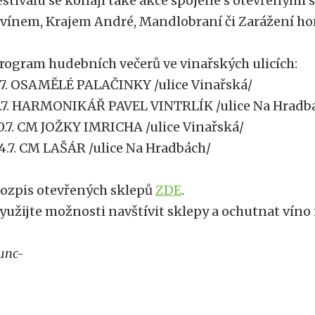
estivalu se konají také akce spojené s otevřenými 
 vínem, Krajem André, Mandlobraní či Zarážení hor
rogram hudebních večerů ve vinařských ulicích:
.7. OSAMĚLÉ PALAČINKY /ulice Vinařská/
.7. HARMONIKÁŘ PAVEL VINTRLÍK /ulice Na Hradb
0.7. CM JOŽKY IMRICHA /ulice Vinařská/
4.7. CM LAŠÁR /ulice Na Hradbách/
ozpis otevřených sklepů
ZDE
.
yužijte možnosti navštívit sklepy a ochutnat víno
unc-