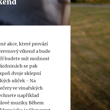
íkend
ené akce, které provází
 červnový víkend a bude
áří budete mít možnost
rázdninách se pak
spoň dvoje sklepní
kých uliček - Na
ečery ve vinařských
lechnete například
bálové muziky. Během