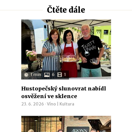
Čtěte dále
1 min
6
1
Hustopečský slunovrat nabídl
osvěžení ve sklence
23. 6. 2026 ·
Víno
|
Kultura