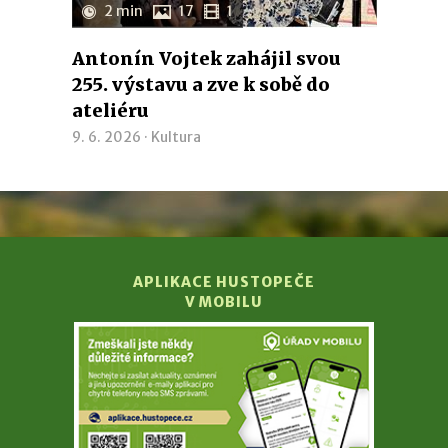
2 min
17
1
Antonín Vojtek zahájil svou
255. výstavu a zve k sobě do
ateliéru
9. 6. 2026 ·
Kultura
APLIKACE HUSTOPEČE
V MOBILU