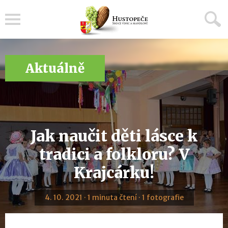
Menu
Aktuálně
Jak naučit děti lásce k
tradici a folkloru? V
Krajcárku!
4. 10. 2021 · 1 minuta čtení · 1 fotografie