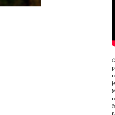
C
p
n
j
M
r
č
B