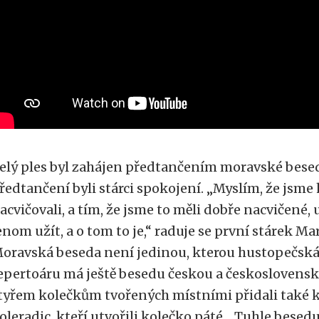
elý ples byl zahájen předtančením moravské bese
ředtančení byli stárci spokojení. „Myslím, že jsm
acvičovali, a tím, že jsme to měli dobře nacvičené, 
enom užít, a o tom to je,“ raduje se první stárek M
oravská beseda není jedinou, kterou hustopečská
epertoáru má ještě besedu českou a československo
tyřem kolečkům tvořených místními přidali také k
oleradic, kteří utvořili kolečko páté. „Tuhle besed