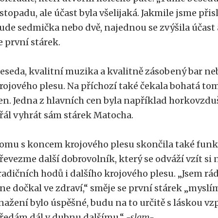
istopadu, ale účast byla všelijaká. Jakmile jsme přis
ude sedmička nebo dvě, najednou se zvýšila účast a
e první stárek.
eseda, kvalitní muzika a kvalitně zásobený bar n
rojového plesu. Na příchozí také čekala bohatá to
en. Jedna z hlavních cen byla například horkovzduš
řál vyhrát sám stárek Matocha.
omu s koncem krojového plesu skončila také funkc
řevezme další dobrovolník, který se odváží vzít si 
radičních hodů i dalšího krojového plesu. „Jsem rád
ne dočkal ve zdraví,“ směje se první stárek „myslí
nažení bylo úspěšné, budu na to určitě s láskou vz
ředám dál v dubnu dalšímu.“
-slam-