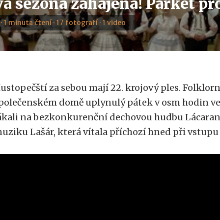
á sezona zahájena! Parket pro
 · 1 minuta čtení · 17 fotografí · 1 video
ustopečští za sebou mají 22. krojový ples. Folklorn
polečenském domě uplynulý pátek v osm hodin veče
ákali na bezkonkurenční dechovou hudbu Lácara
uziku Lašár, která vítala příchozí hned při vstup