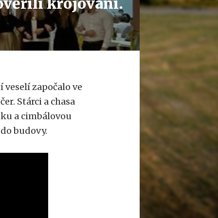
věřili krojovaní.
í veselí započalo ve
r. Stárci a chasa
nku a cimbálovou
u do budovy.