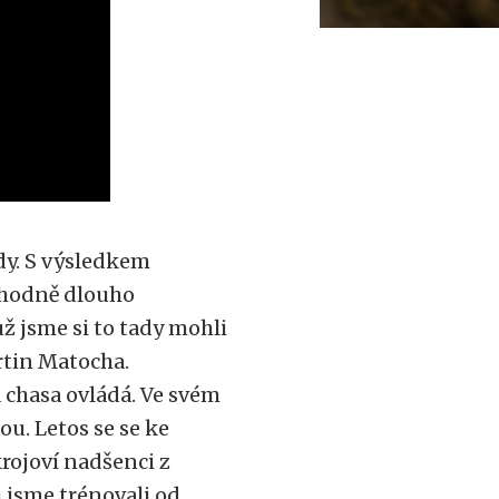
dy. S výsledkem
e hodně dlouho
už jsme si to tady mohli
artin Matocha.
 chasa ovládá. Ve svém
u. Letos se se ke
rojoví nadšenci z
u jsme trénovali od