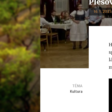
Plesov
16. 1. 2023
H
s
l
m
TÉMA
Kultura