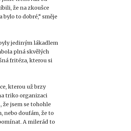
líbili, že na zkoušce
 bylo to dobré,“ směje
ebyly jediným lákadlem
mbola plná skvělých
ná fritéza, kterou si
e, kterou už brzy
na triko organizaci
, že jsem se tohohle
m, nebo doufám, že to
pomínat. A milerád to