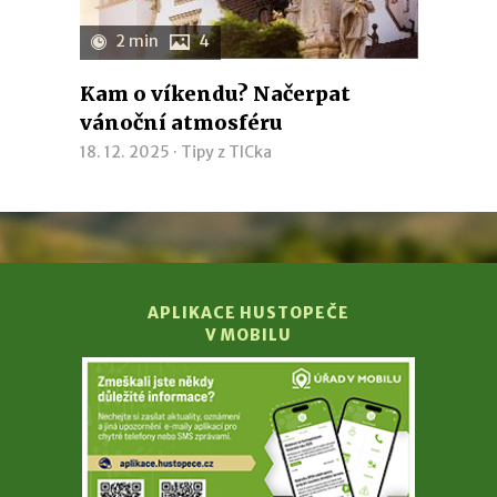
2 min
4
Kam o víkendu? Načerpat
vánoční atmosféru
18. 12. 2025 ·
Tipy z TICka
APLIKACE HUSTOPEČE
V MOBILU