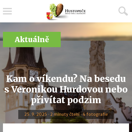
Menu
Aktuálně
Kam o víkendu? Na besedu
s Veronikou Hurdovou nebo
přivítat podzim
25. 9. 2025 · 2 minuty čtení · 4 fotografie