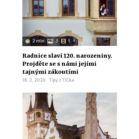
2 min
3
1
Radnice slaví 120. narozeniny.
Projděte se s námi jejími
tajnými zákoutími
18. 2. 2026 ·
Tipy z TICka