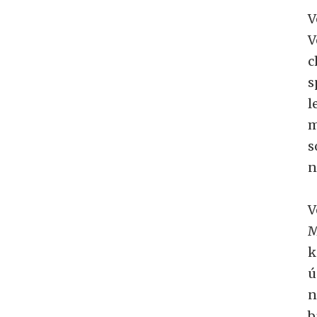
V
V
c
s
l
m
s
n
V
M
k
ú
n
b