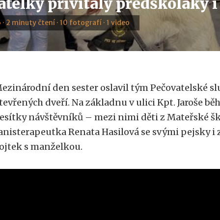
telky přivítaly předškoláky i
 · 2 minuty čtení · 10 fotografí · 1 video
ezinárodní den sester oslavil tým Pečovatelské 
tevřených dveří. Na základnu v ulici Kpt. Jaroše b
esítky návštěvníků – mezi nimi děti z Mateřské šk
anisterapeutka Renata Hasilová se svými pejsky 
ojtek s manželkou.