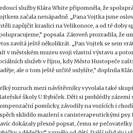
edoucí služby Klára White připomněla, že spolup
ojtkem začala nenápadně. „Pana Vojtka jsme oslovi
htěli zapůjčit kraslici na Velikonoce, a od té doby 
polupracujeme,“ popsala. Zároveň prozradila, že u
etos zavítá ještě několikrát. „Pan Vojtek se sem vrá
ít v městském muzeu svoji vlastní výstavu a pot
ociálních služeb v říjnu, kdy Město Hustopeče zaští
aděje, ale o tom ještě určitě uslyšíte,“ doplnila Klá
elký rozruch mezi návštěvníky vyvolala také skup
ateřské školy U Rybiček. Děti si prohlédly zázemí 
ompenzační pomůcky, závodily na vozících i chodí
spěch sklidilo mazlení s canisterapeutickými psy. 
avíc dokázaly přesně popsat, čemu se pečovatelky v
abičky a dědečky,“ zaznělo od dětí. Další přidaly i v