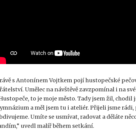
rávě s Antonínem Vojtkem pojí hustopečské pečo
řátelství. Umělec na návštěvě zavzpomínal i na své
Hustopeče, to je moje město. Tady jsem žil, chodil 
ymnázium a měl jsem tu i ateliér. Přijeli jsme rádi,
bdivujeme. Umíte se usmívat, radovat a děláte něc
andím,“ uvedl malíř během setkání.