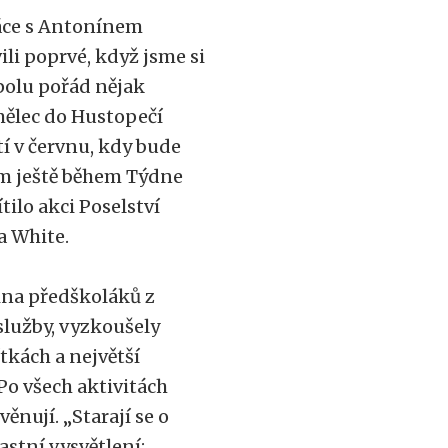
ráce s Antonínem
li poprvé, když jsme si
spolu pořád nějak
mělec do Hustopečí
tí v červnu, kdy bude
om ještě během Týdne
tilo akci Poselství
ra White.
ina předškoláků z
služby, vyzkoušely
tkách a největší
Po všech aktivitách
ěnují. „Starají se o
lastní vysvětlení: