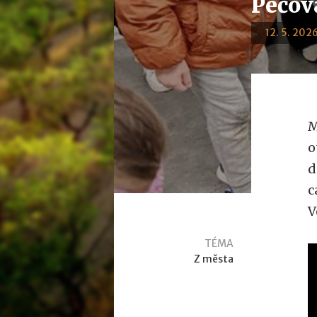
Pečova
12. 5. 2026
M
o
d
c
V
TÉMA
Z města