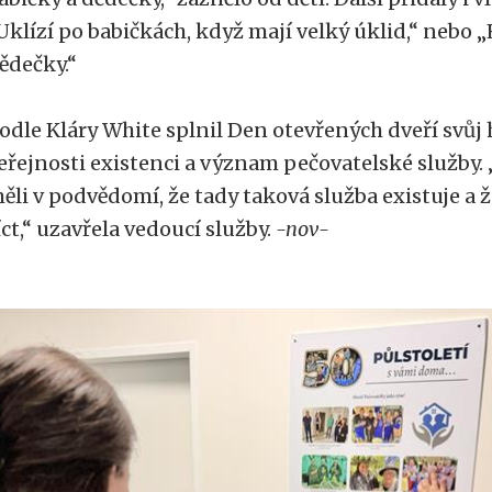
Uklízí po babičkách, když mají velký úklid,“ nebo „
ědečky.“
odle Kláry White splnil Den otevřených dveří svůj hla
eřejnosti existenci a význam pečovatelské služby. „
ěli v podvědomí, že tady taková služba existuje a
íct,“ uzavřela vedoucí služby.
-nov-