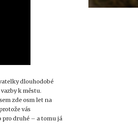
vatelky dlouhodobé
 vazby k městu.
jsem zde osm let na
 protože vás
o pro druhé – a tomu já