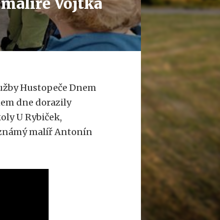
 malíře Vojtka
služby Hustopeče Dnem
ěhem dne dorazily
oly U Rybiček,
i známý malíř Antonín