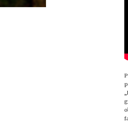
P
p
„
g
o
f