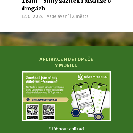
Train - silný zážitek i diskuze o
drogách
12. 6. 2026 ·
Vzdělávání
|
Z města
APLIKACE HUSTOPEČE
V MOBILU
Stáhnout aplikaci