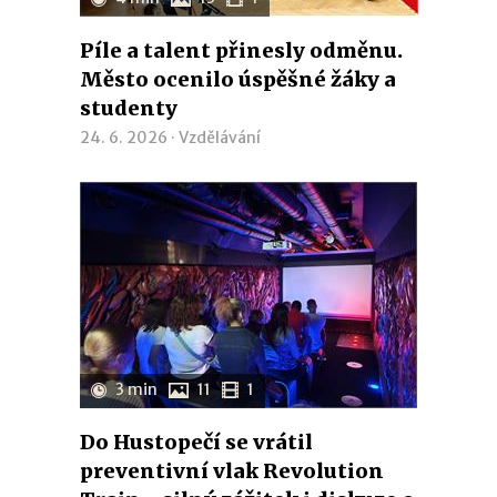
Píle a talent přinesly odměnu.
Město ocenilo úspěšné žáky a
studenty
24. 6. 2026 ·
Vzdělávání
3 min
11
1
Do Hustopečí se vrátil
preventivní vlak Revolution