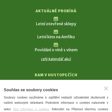
AKTUÁLNĚ PROBÍHÁ
Letní otevřené sklepy
Letní kino na Amfiku
Povídání o víně s vínem
celý kalendář akcí
KAM V HUSTOPEČÍCH
Vinařství
Souhlas se soubory cookies
T. G. Masaryk
Soubory cookies využíváme k zajištění nejlepší uživatelské zkušenosti s
Mandloně
našimi webovými stránkami. Podrobné informace o cookies naleznete v
Ubytování
sekci
Více informací o cookies
. Kliknutím na Přijmout všechny cookies