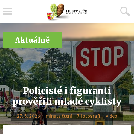
Menu
Aktuálně
Policisté i figuranti
prověřili mladé cyklisty
27. 5. 2026 · 1 minuta čtení · 17 fotografí · 1 video