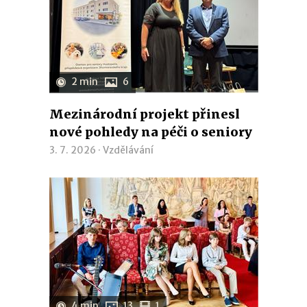
2 min
6
Mezinárodní projekt přinesl
nové pohledy na péči o seniory
3. 7. 2026 ·
Vzdělávání
4 min
13
1