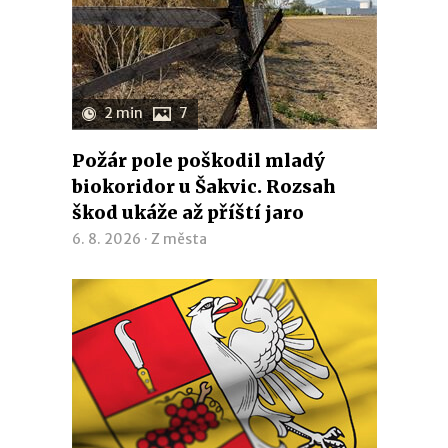
2 min
7
Požár pole poškodil mladý
biokoridor u Šakvic. Rozsah
škod ukáže až příští jaro
6. 8. 2026 ·
Z města