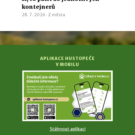
kontejnerů
28. 7. 2026 ·
Z města
APLIKACE HUSTOPEČE
V MOBILU
Stáhnout aplikaci