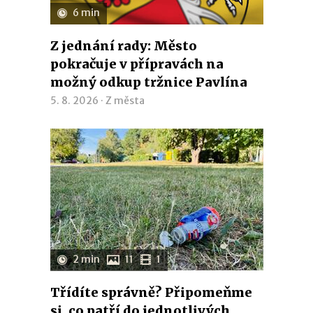
6 min
Z jednání rady: Město
pokračuje v přípravách na
možný odkup tržnice Pavlína
5. 8. 2026 ·
Z města
2 min
11
1
Třídíte správně? Připomeňme
si, co patří do jednotlivých