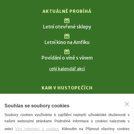
AKTUÁLNĚ PROBÍHÁ
Letní otevřené sklepy
Letní kino na Amfiku
Povídání o víně s vínem
celý kalendář akcí
KAM V HUSTOPEČÍCH
Vinařství
Souhlas se soubory cookies
T. G. Masaryk
Soubory cookies využíváme k zajištění nejlepší uživatelské zkušenosti s
Mandloně
našimi webovými stránkami. Podrobné informace o cookies naleznete v
Ubytování
sekci
Více informací o cookies
. Kliknutím na Přijmout všechny cookies