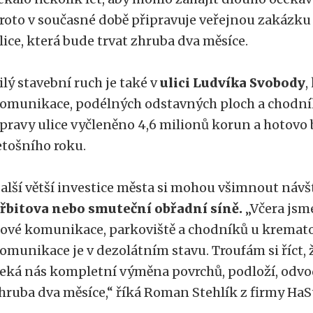
roto v současné době připravuje veřejnou zakázku
lice, která bude trvat zhruba dva měsíce.
ilý stavební ruch je také v
ulici Ludvíka Svobody
,
omunikace, podélných odstavných ploch a chodník
pravy ulice vyčleněno 4,6 milionů korun a hotovo
etošního roku.
alší větší investice města si mohou všimnout návš
řbitova nebo smuteční obřadní síně.
„Včera jsme
ové komunikace, parkoviště a chodníků u kremator
omunikace je v dezolátním stavu. Troufám si říct, ž
eká nás kompletní výměna povrchů, podloží, odvod
hruba dva měsíce,“ říká Roman Stehlík z firmy HaSt, 