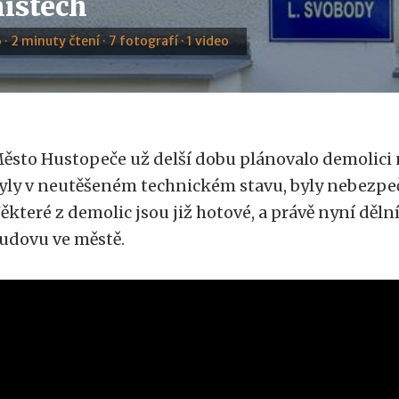
místech
 · 2 minuty čtení · 7 fotografí · 1 video
ěsto Hustopeče už delší dobu plánovalo demolici 
yly v neutěšeném technickém stavu, byly nebezp
ěkteré z demolic jsou již hotové, a právě nyní dělníc
udovu ve městě.