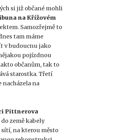
rých si již občané mohli
ibuna na Křížovém
bjektem. Samozřejmě to
 dnes tam máme
ít v budoucnu jako
 nějakou pojízdnou
 takto občanům, tak to
á starostka. Třetí
se nacházela na
ci Pittnerova
á do země kabely
sítí, na kterou město
vanou rekonstrukci.