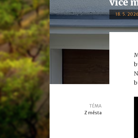
více 
18. 5. 2026
M
b
N
b
TÉMA
Z města