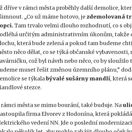
iž dříve v rámci města proběhly další demolice, kte
šimnout. „Co už máme hotovo, je
zdemolovaná tr
opci.
Tam trvalo velmi dlouho rozhodnutí, co s o
odléhá určitým administrativním úkonům, takže
lochu, která bude zelená a pokud tam budeme cht
ěsto něco dělat, co se týká občanské vybavenosti,
avárničku, což byl návrh nebo něco, co by sloužilo
udeme muset řešit změnou územního plánu,“ dodáv
emolice se týkala
bývalé sušárny mandlí
, která 
andlové stezce.
 rámci města se mimo bourání, také buduje. Na
uli
astoupila firma Elvorev z Hodonína, která poklád
lektrického vedení NN. Jde o poslední modernizaci 
ekalo několik let, aby mohlo zahájit dlouho očeká