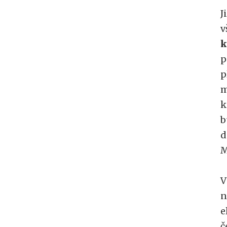
J
v
k
p
p
m
k
b
d
M
V
n
e
č