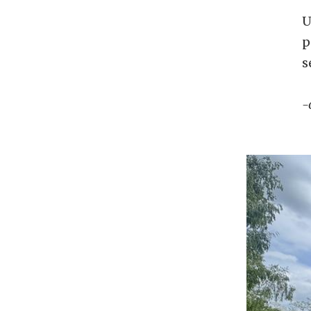
U
p
s
-