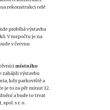
 na rekonstrukci celé
 kde probíhá výstavba
ů. V rozpočtu je na
 bude v červnu
těvníci
místního
 zahájili výstavbu
ia, kdy parkoviště a
e je to za pět minut 12.
nění a bude to trvat
spol. s r. o.