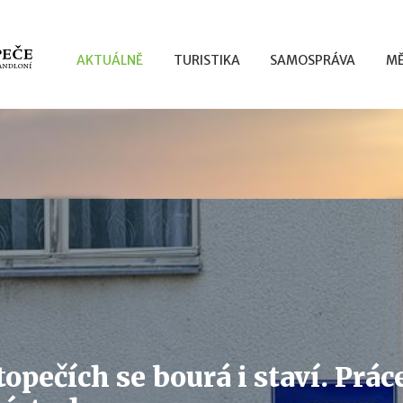
AKTUÁLNĚ
TURISTIKA
SAMOSPRÁVA
MĚ
opečích se bourá i staví. Prác