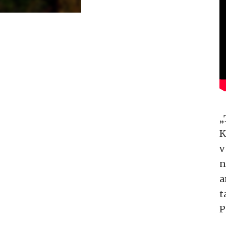
„
K
v
n
a
t
P