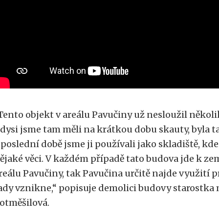
Tento objekt v areálu Pavučiny už nesloužil několi
dysi jsme tam měli na krátkou dobu skauty, byla ta
 poslední době jsme ji používali jako skladiště, kd
ějaké věci. V každém případě tato budova jde k zemi
reálu Pavučiny, tak Pavučina určitě najde využití p
ady vznikne,“ popisuje demolici budovy starostka
otměšilová.