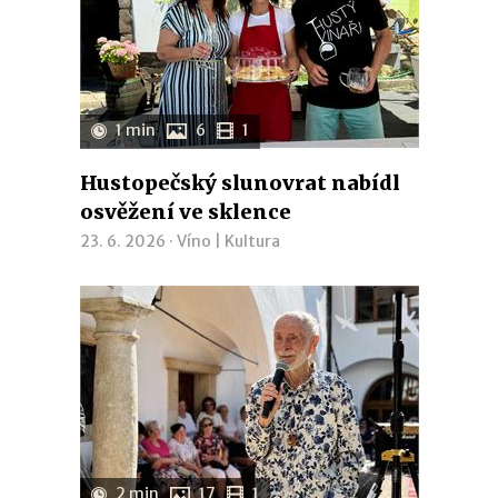
1 min
6
1
Hustopečský slunovrat nabídl
osvěžení ve sklence
23. 6. 2026 ·
Víno
|
Kultura
2 min
17
1