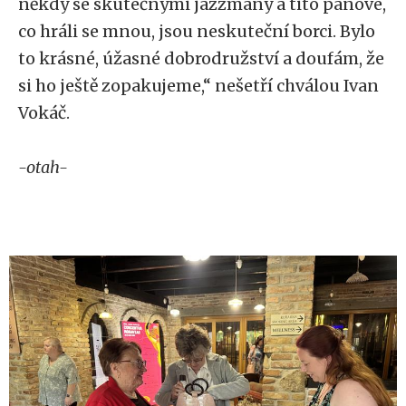
někdy se skutečnými jazzmany a tito pánové,
co hráli se mnou, jsou neskuteční borci. Bylo
to krásné, úžasné dobrodružství a doufám, že
si ho ještě zopakujeme,“ nešetří chválou Ivan
Vokáč.
-otah-