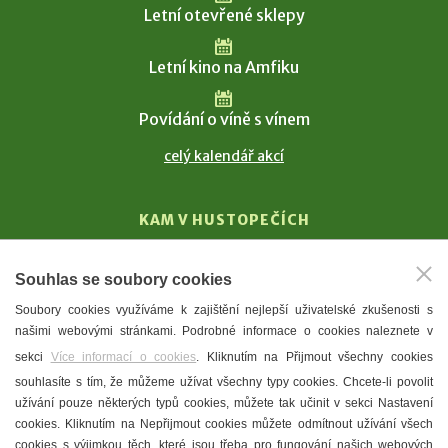
Letní otevřené sklepy
Letní kino na Amfiku
Povídání o víně s vínem
celý kalendář akcí
KAM V HUSTOPEČÍCH
Vinařství
Souhlas se soubory cookies
T. G. Masaryk
Soubory cookies využíváme k zajištění nejlepší uživatelské zkušenosti s
Mandloně
našimi webovými stránkami. Podrobné informace o cookies naleznete v
Ubytování
sekci
Více informací o cookies
. Kliknutím na Přijmout všechny cookies
Restaurace
souhlasíte s tím, že můžeme užívat všechny typy cookies. Chcete-li povolit
užívání pouze některých typů cookies, můžete tak učinit v sekci Nastavení
Městské muzeum a galerie
cookies. Kliknutím na Nepřijmout cookies můžete odmítnout užívání všech
Denní meníčka
cookies s výjimkou těch, které jsou třeba pro fungování našich webových