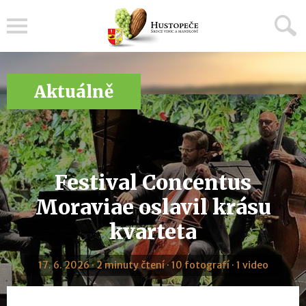
Menu
Aktuálně
Festival Concentus
Moraviae oslavil krásu
kvarteta
17. 6. 2026 · 2 minuty čtení · 10 fotografí · 1 video