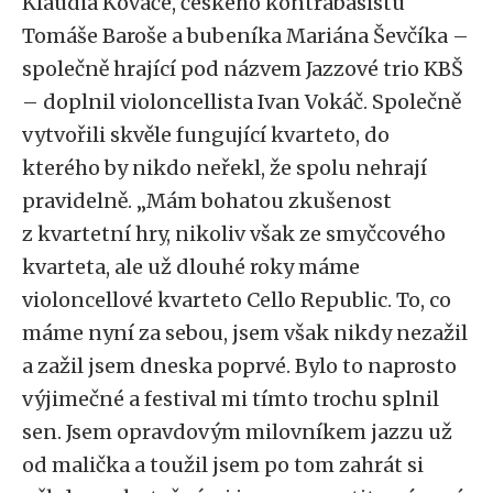
Klaudia Kováče, českého kontrabasistu
Tomáše Baroše a bubeníka Mariána Ševčíka –
společně hrající pod názvem Jazzové trio KBŠ
– doplnil violoncellista Ivan Vokáč. Společně
vytvořili skvěle fungující kvarteto, do
kterého by nikdo neřekl, že spolu nehrají
pravidelně. „Mám bohatou zkušenost
z kvartetní hry, nikoliv však ze smyčcového
kvarteta, ale už dlouhé roky máme
violoncellové kvarteto Cello Republic. To, co
máme nyní za sebou, jsem však nikdy nezažil
a zažil jsem dneska poprvé. Bylo to naprosto
výjimečné a festival mi tímto trochu splnil
sen. Jsem opravdovým milovníkem jazzu už
od malička a toužil jsem po tom zahrát si