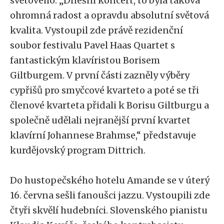
světového. „Dnešní koncert, to byla taková
ohromná radost a opravdu absolutní světová
kvalita. Vystoupil zde právě rezidenční
soubor festivalu Pavel Haas Quartet s
fantastickým klavíristou Borisem
Giltburgem. V první části zazněly výběry
cypřišů pro smyčcové kvarteto a poté se tři
členové kvarteta přidali k Borisu Giltburgu a
společně udělali nejranější první kvartet
klavírní Johannese Brahmse,“ představuje
kurdějovský program Dittrich.
Do hustopečského hotelu Amande se v úterý
16. června sešli fanoušci jazzu. Vystoupili zde
čtyři skvělí hudebníci. Slovenského pianistu