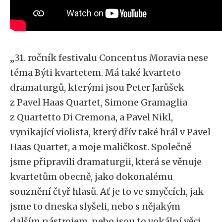
„31. ročník festivalu Concentus Moravia nese
téma Býti kvartetem. Má také kvarteto
dramaturgů, kterými jsou Peter Jarůšek
z Pavel Haas Quartet, Simone Gramaglia
z Quartetto Di Cremona, a Pavel Nikl,
vynikající violista, který dřív také hrál v Pavel
Haas Quartet, a moje maličkost. Společně
jsme připravili dramaturgii, která se věnuje
kvartetům obecně, jako dokonalému
souznění čtyř hlasů. Ať je to ve smyčcích, jak
jsme to dneska slyšeli, nebo s nějakým
dalším nástrojem, nebo jsou to vokální věci,