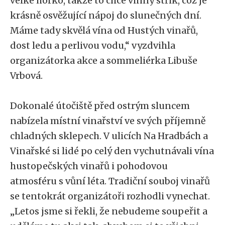
velké horko, takže to chce vinný střik, což je
krásně osvěžující nápoj do slunečných dní.
Máme tady skvělá vína od Hustých vinařů,
dost ledu a perlivou vodu,“ vyzdvihla
organizátorka akce a sommeliérka Libuše
Vrbová.
Dokonalé útočiště před ostrým sluncem
nabízela místní vinařství ve svých příjemně
chladných sklepech. V ulicích Na Hradbách a
Vinařské si lidé po celý den vychutnávali vína
hustopečských vinařů i pohodovou
atmosféru s vůní léta. Tradiční souboj vinařů
se tentokrát organizátoři rozhodli vynechat.
„Letos jsme si řekli, že nebudeme soupeřit a