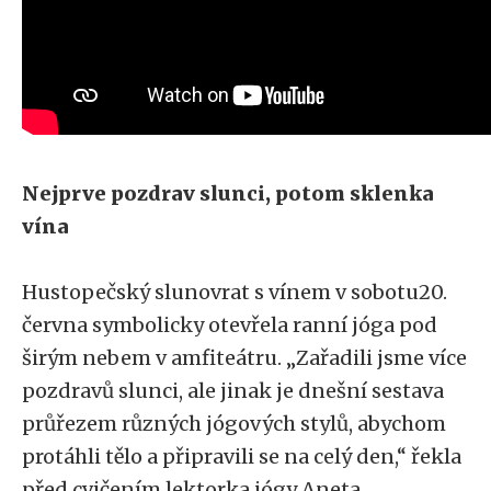
Nejprve pozdrav slunci, potom sklenka
vína
Hustopečský slunovrat s vínem v sobotu20.
června symbolicky otevřela ranní jóga pod
širým nebem v amfiteátru. „Zařadili jsme více
pozdravů slunci, ale jinak je dnešní sestava
průřezem různých jógových stylů, abychom
protáhli tělo a připravili se na celý den,“ řekla
před cvičením lektorka jógy Aneta