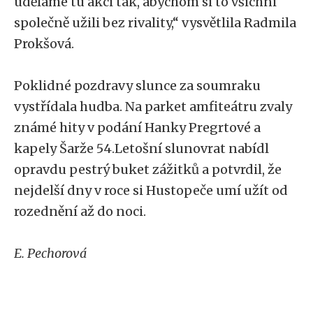
uděláme tu akci tak, abychom si to všichni
společně užili bez rivality,“ vysvětlila Radmila
Prokšová.
Poklidné pozdravy slunce za soumraku
vystřídala hudba. Na parket amfiteátru zvaly
známé hity v podání Hanky Pregrtové a
kapely Šarže 54.Letošní slunovrat nabídl
opravdu pestrý buket zážitků a potvrdil, že
nejdelší dny v roce si Hustopeče umí užít od
rozednění až do noci.
E. Pechorová