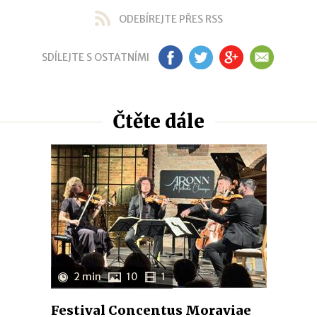
ODEBÍREJTE PŘES RSS
SDÍLEJTE S OSTATNÍMI
FB
TW
GP
EM
Čtěte dále
2 min
10
1
Festival Concentus Moraviae