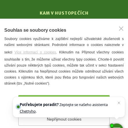
KAM V HUSTOPEČÍCH
Vinařství
Souhlas se soubory cookies
T. G. Masaryk
Soubory cookies využíváme k zajištění nejlepší uživatelské zkušenosti s
Mandloně
našimi webovými stránkami. Podrobné informace o cookies naleznete v
Ubytování
sekci
Více informací o cookies
. Kliknutím na Přijmout všechny cookies
Restaurace
souhlasíte s tím, že můžeme užívat všechny typy cookies. Chcete-li povolit
užívání pouze některých typů cookies, můžete tak učinit v sekci Nastavení
Městské muzeum a galerie
cookies. Kliknutím na Nepřijmout cookies můžete odmítnout užívání všech
Denní meníčka
cookies s výjimkou těch, které jsou třeba pro fungování našich webových
stránek (tzv. „Nutné cookies“).
Mapa města
Přijmout všechny cookies
Potřebujete poradit?
Zeptejte se našeho asistenta
Chettyho
.
Nepřijmout cookies
Prohlášení o přístupnosti
Správce webu
2026 © Město