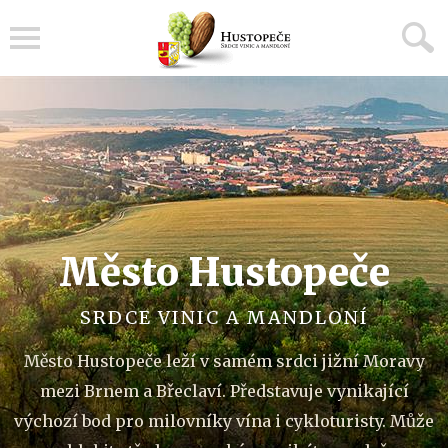
Menu
Město Hustopeče
SRDCE VINIC A MANDLONÍ
Město Hustopeče leží v samém srdci jižní Moravy
mezi Brnem a Břeclaví. Představuje vynikající
výchozí bod pro milovníky vína i cykloturisty. Může