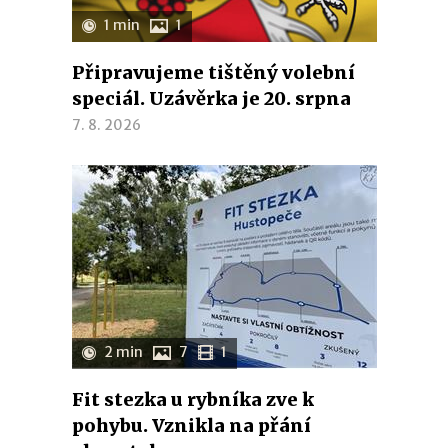
1 min
1
Připravujeme tištěný volební
speciál. Uzávěrka je 20. srpna
7. 8. 2026
2 min
7
1
Fit stezka u rybníka zve k
pohybu. Vznikla na přání