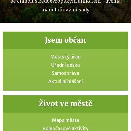
se chlubit středoevropským unikátem - dvěma
mandloňovými sady.
Jsem občan
Městský úřad
Úřední deska
Samospráva
Aktuální hlášení
Život ve městě
Mapa města
Volnočasové aktivity