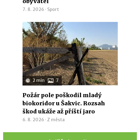
obyvatel
7. 8. 2026 ·
Sport
2 min
7
Požár pole poškodil mladý
biokoridor u Šakvic. Rozsah
škod ukáže až příští jaro
6. 8. 2026 ·
Z města