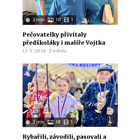
2 min
10
1
Pečovatelky přivítaly
předškoláky i malíře Vojtka
12. 5. 2026 ·
Z města
2 min
18
1
Rybařili, závodili, pasovali a