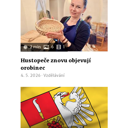
2 min
6
1
Hustopeče znovu objevují
orobinec
4. 5. 2026 ·
Vzdělávání