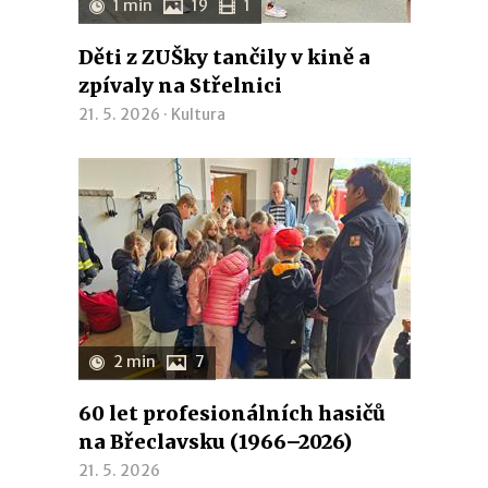
1 min
19
1
Děti z ZUŠky tančily v kině a
zpívaly na Střelnici
21. 5. 2026 ·
Kultura
2 min
7
60 let profesionálních hasičů
na Břeclavsku (1966–2026)
21. 5. 2026