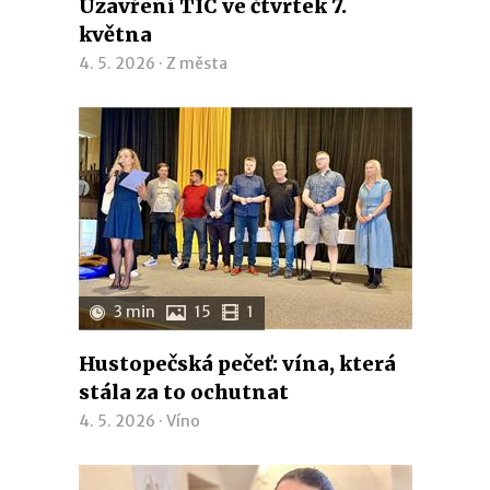
Uzavření TIC ve čtvrtek 7.
května
4. 5. 2026 ·
Z města
3 min
15
1
Hustopečská pečeť: vína, která
stála za to ochutnat
4. 5. 2026 ·
Víno