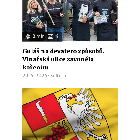
2 min
8
Guláš na devatero způsobů.
Vinařská ulice zavoněla
kořením
20. 5. 2026 ·
Kultura