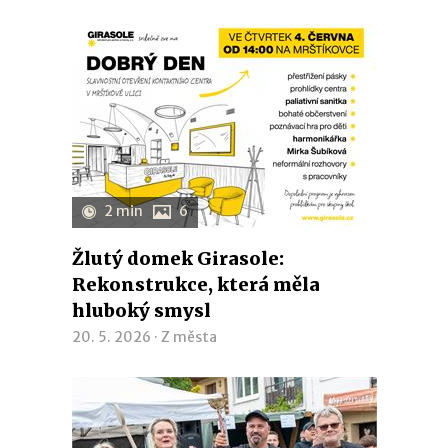
2 min
6
Žlutý domek Girasole:
Rekonstrukce, která měla
hluboký smysl
20. 5. 2026 ·
Z města