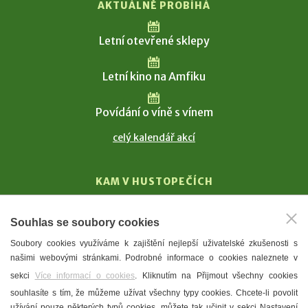
AKTUÁLNĚ PROBÍHÁ
Letní otevřené sklepy
Letní kino na Amfiku
Povídání o víně s vínem
celý kalendář akcí
KAM V HUSTOPEČÍCH
Vinařství
Souhlas se soubory cookies
T. G. Masaryk
Soubory cookies využíváme k zajištění nejlepší uživatelské zkušenosti s
Mandloně
našimi webovými stránkami. Podrobné informace o cookies naleznete v
Ubytování
sekci
Více informací o cookies
. Kliknutím na Přijmout všechny cookies
Restaurace
souhlasíte s tím, že můžeme užívat všechny typy cookies. Chcete-li povolit
užívání pouze některých typů cookies, můžete tak učinit v sekci Nastavení