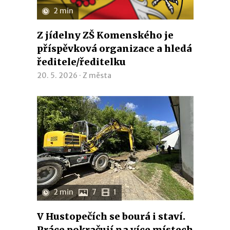
2 min
Z jídelny ZŠ Komenského je
příspěvková organizace a hledá
ředitele/ředitelku
20. 5. 2026 ·
Z města
2 min
7
1
V Hustopečích se bourá i staví.
Práce pokračují na více místech