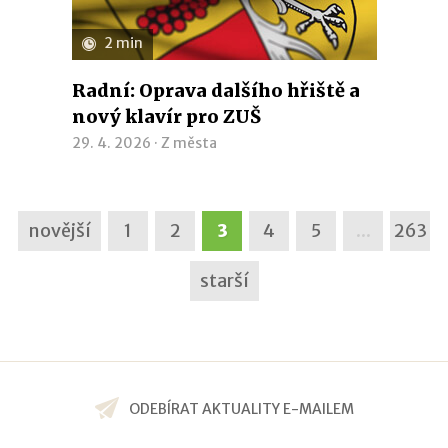
2 min
Radní: Oprava dalšího hřiště a
nový klavír pro ZUŠ
29. 4. 2026 ·
Z města
novější
1
2
3
4
5
...
263
starší
ODEBÍRAT AKTUALITY E-MAILEM