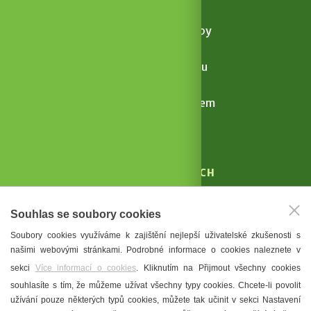
Letní otevřené sklepy
Letní kino na Amfiku
Povídání o víně s vínem
celý kalendář akcí
KAM V HUSTOPEČÍCH
Vinařství
Souhlas se soubory cookies
T. G. Masaryk
Soubory cookies využíváme k zajištění nejlepší uživatelské zkušenosti s
Mandloně
našimi webovými stránkami. Podrobné informace o cookies naleznete v
Ubytování
sekci
Více informací o cookies
. Kliknutím na Přijmout všechny cookies
Restaurace
souhlasíte s tím, že můžeme užívat všechny typy cookies. Chcete-li povolit
užívání pouze některých typů cookies, můžete tak učinit v sekci Nastavení
Městské muzeum a galerie