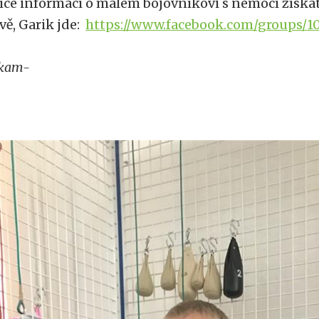
íce informací o malém bojovníkovi s nemocí získá
vě, Garik jde:
https://www.facebook.com/groups/1
kam-