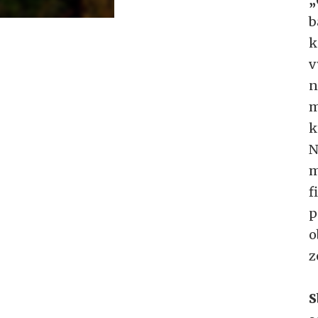
„
b
k
v
n
m
k
N
m
f
p
o
z
S