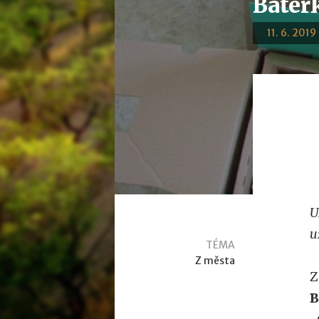
Baterk
11. 6. 2019
U
u
TÉMA
Z města
Z
B