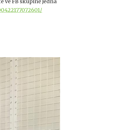
te ve FB skupině Jedna
00422177072601/