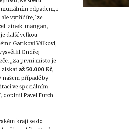
ejnosti, ke sběru
s komunálním odpadem, i
ale vytřídíte, lze
cel, zinek, mangan,
 je další velkou
tému Garikovi Válkovi,
ysvětlil Ondřej
e. „Za první místo je
, získat
až
50.000 Kč
,
 V našem případě by
itaci ve speciálním
, doplnil Pavel Furch
ském kraji se do