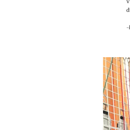
V
d
-