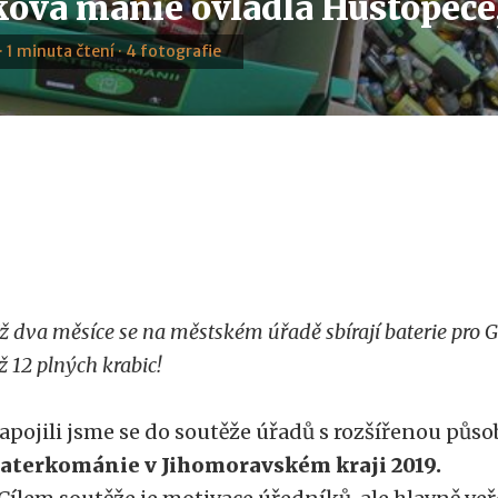
ová mánie ovládla Hustopeče, 
 · 1 minuta čtení · 4 fotografie
ž dva měsíce se na městském úřadě sbírají baterie pro G
ž 12 plných krabic!
apojili jsme se do soutěže úřadů s rozšířenou působ
aterkománie v Jihomoravském kraji 2019.