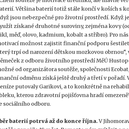
Cílem soutěže je motivace úředníků, ale hlavně veř
aterií. Většina baterií totiž stále končí v koších 
dyž jsou nebezpečné pro životní prostředí. Když je 
yužít získané druhotné suroviny, zejména kovy (o
ikl, měď, olovo, kadmium, kobalt a stříbro). Pro nás
otivací možnost zajistit finanční podporu šestile
terý trpí od narození dětskou mozkovou obrnou“, v
ěmeček z odboru životního prostředí MěÚ Hustopeč
ožné od organizátora soutěže, společnosti Ecobat
inanční odměnu získá ještě druhý a třetí v pořadí.
eníze putovaly Garikovi, a to konkrétně na rehabil
bleku, kterou zdravotní pojišťovna hradí omezeně“
e sociálního odboru.
běr baterií potrvá až do konce října.
V Jihomorav