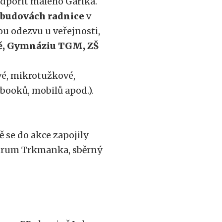
odpořit malého Garika.
 budovách radnice
v
ou odezvu u veřejnosti,
ině, Gymnáziu TGM, ZŠ
vé, mikrotužkové,
booků, mobilů apod.).
ě se do akce zapojily
ntrum Trkmanka, sběrný