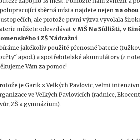
outěže zapojilo 18 měst. Pomozte nám zvítězit a p
polupracující sběrná místa najdete nejen
na obou
ustopečích, ale protože první výzva vyvolala širok
aterie můžete odevzdávat
v MŠ Na Sídlišti, v K
omenského i ZŠ Nádražní
.
bíráme jakékoliv použité přenosné baterie (tužko
buřty“ apod.) a spotřebitelské akumulátory (z note
ěkujeme Vám za pomoc!
rotože je Garik z Velkých Pavlovic, velmi intenzivn
rganizace ve Velkých Pavlovicích (radnice, Ekoce
vůr, ZŠ a gymnázium).