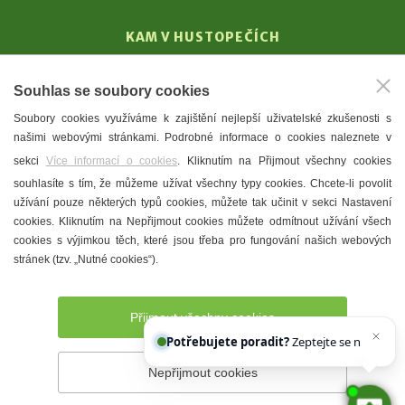
KAM V HUSTOPEČÍCH
Vinařství
Souhlas se soubory cookies
T. G. Masaryk
Soubory cookies využíváme k zajištění nejlepší uživatelské zkušenosti s
Mandloně
našimi webovými stránkami. Podrobné informace o cookies naleznete v
Ubytování
sekci
Více informací o cookies
. Kliknutím na Přijmout všechny cookies
Restaurace
souhlasíte s tím, že můžeme užívat všechny typy cookies. Chcete-li povolit
užívání pouze některých typů cookies, můžete tak učinit v sekci Nastavení
Městské muzeum a galerie
cookies. Kliknutím na Nepřijmout cookies můžete odmítnout užívání všech
Denní meníčka
cookies s výjimkou těch, které jsou třeba pro fungování našich webových
stránek (tzv. „Nutné cookies“).
Mapa města
Přijmout všechny cookies
Potřebujete poradit?
Zeptejte se našeho asist
Nepřijmout cookies
Prohlášení o přístupnosti
Správce webu
2026 © Město
Hustopeče