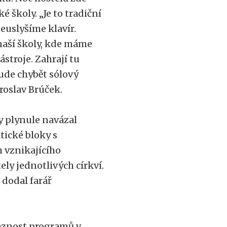
 školy. „Je to tradiční
neuslyšíme klavír.
 naší školy, kde máme
ástroje. Zahrají tu
ude chybět sólový
roslav Brúček.
y plynule navázal
ické bloky s
h vznikajícího
tely jednotlivých církví.
 dodal farář
vaznost programů v