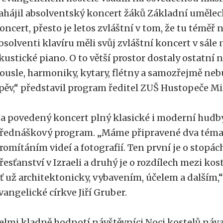
ahájil absolventský koncert žáků Základní umělecké
oncert, přesto je letos zvláštní v tom, že tu téměř 
bsolventi klavíru měli svůj zvláštní koncert v sále
kustické piano. O to větší prostor dostaly ostatní n
ousle, harmoniky, kytary, flétny a samozřejmě neb
pěv,“ představil program ředitel ZUŠ Hustopeče Mi
a povedený koncert plný klasické i moderní hudb
řednáškový program. „Máme připravené dva témat
romítáním videí a fotografií. Ten první je o stopác
řesťanství v Izraeli a druhý je o rozdílech mezi kos
ť už architektonicky, vybavením, účelem a dalším,“
vangelické církve Jiří Gruber.
elmi kladně hodnotí návštěvníci Noci kostelů ná