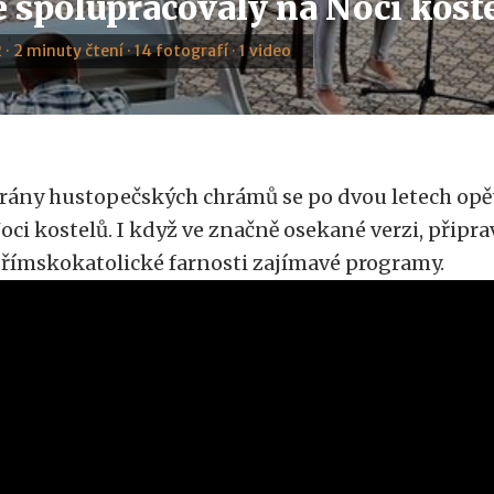
e spolupracovaly na Noci kost
 · 2 minuty čtení · 14 fotografí · 1 video
rány hustopečských chrámů se po dvou letech opět
oci kostelů. I když ve značně osekané verzi, připrav
 římskokatolické farnosti zajímavé programy.