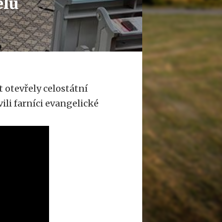
elů
 otevřely celostátní
ili farníci evangelické