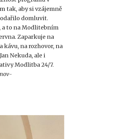
am tak, aby si vzájemně
podařilo domluvit.
, a to na Modlitebním
června. Zaparkuje na
a kávu, na rozhovor, na
Jan Nekuda, ale i
ativy Modlitba 24/7.
nov-