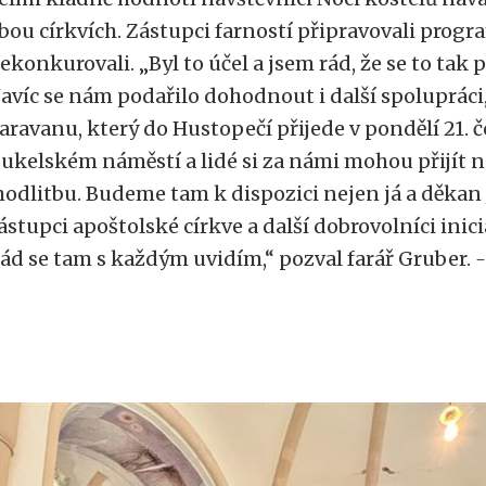
bou církvích. Zástupci farností připravovali progr
ekonkurovali. „Byl to účel a jsem rád, že se to tak 
avíc se nám podařilo dohodnout i další spolupráci
aravanu, který do Hustopečí přijede v pondělí 21. 
ukelském náměstí a lidé si za námi mohou přijít n
odlitbu. Budeme tam k dispozici nejen já a děkan 
ástupci apoštolské církve a další dobrovolníci inici
ád se tam s každým uvidím,“ pozval farář Gruber.
-