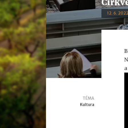
Církv
12. 6. 2022
B
N
a
TÉMA
Kultura