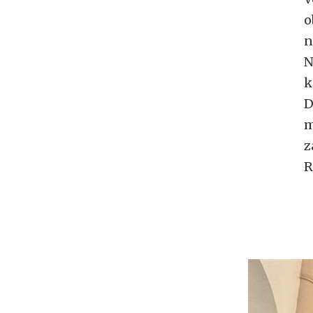
o
n
N
k
D
m
z
R