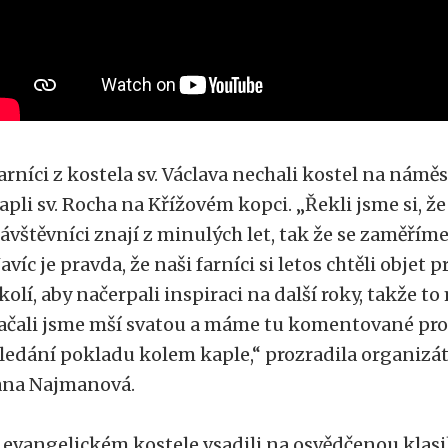
arníci z kostela sv. Václava nechali kostel na náměst
apli sv. Rocha na Křížovém kopci. „Řekli jsme si, že
ávštěvníci znají z minulých let, tak že se zaměříme
avíc je pravda, že naši farníci si letos chtěli objet
kolí, aby načerpali inspiraci na další roky, takže 
ačali jsme mší svatou a máme tu komentované proh
ledání pokladu kolem kaple,“ prozradila organizá
ana Najmanová.
 evangelickém kostele vsadili na osvědčenou klasi