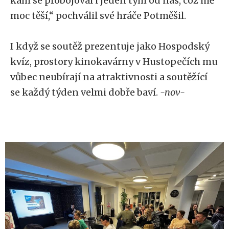
kam se probojoval i jeden tým od nás, což mě
moc těší,“ pochválil své hráče Potměšil.
I když se soutěž prezentuje jako Hospodský
kvíz, prostory kinokavárny v Hustopečích mu
vůbec neubírají na atraktivnosti a soutěžící
se každý týden velmi dobře baví.
-nov-