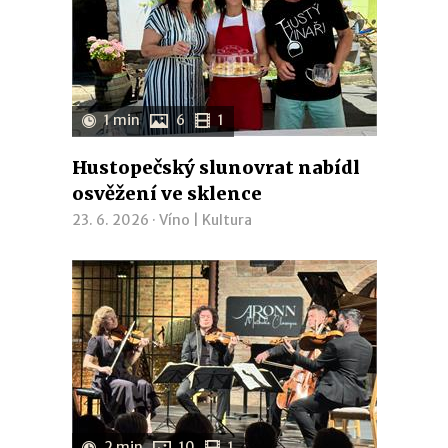
1 min
6
1
Hustopečský slunovrat nabídl
osvěžení ve sklence
23. 6. 2026 ·
Víno
|
Kultura
2 min
10
1