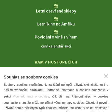
Letní otevřené sklepy
Letní kino na Amfiku
Povídání o víně s vínem
celý kalendář akcí
KAM V HUSTOPEČÍCH
Vinařství
Souhlas se soubory cookies
T. G. Masaryk
Soubory cookies využíváme k zajištění nejlepší uživatelské zkušenosti s
Mandloně
našimi webovými stránkami. Podrobné informace o cookies naleznete v
Ubytování
sekci
Více informací o cookies
. Kliknutím na Přijmout všechny cookies
Restaurace
souhlasíte s tím, že můžeme užívat všechny typy cookies. Chcete-li povolit
užívání pouze některých typů cookies, můžete tak učinit v sekci Nastavení
Městské muzeum a galerie