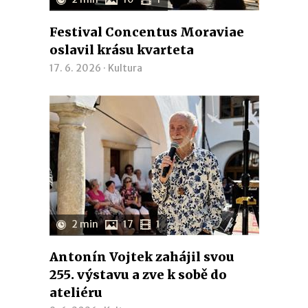
Festival Concentus Moraviae
oslavil krásu kvarteta
17. 6. 2026 ·
Kultura
2 min
17
1
Antonín Vojtek zahájil svou
255. výstavu a zve k sobě do
ateliéru