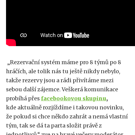
„Rezervační systém máme pro 8 týmů po 8
hráčích, ale tolik nás tu ještě nikdy nebylo,
takže rezervy jsou a rádi přivítáme mezi
sebou další zájemce. Veškerá komunikace
probíhá přes
facebookovou skupinu
,
kde
aktuálně rozjíždíme i takovou novinku,
že pokud si chce někdo zahrát a nemá vlastní
tým, tak se dá ta parta složit právě z
jednotlivců,“ zve na hravé večery moderátor.