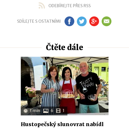
ODEBÍREJTE PŘES RSS
SDÍLEJTE S OSTATNÍMI
FB
TW
GP
EM
Čtěte dále
1 min
6
1
Hustopečský slunovrat nabídl