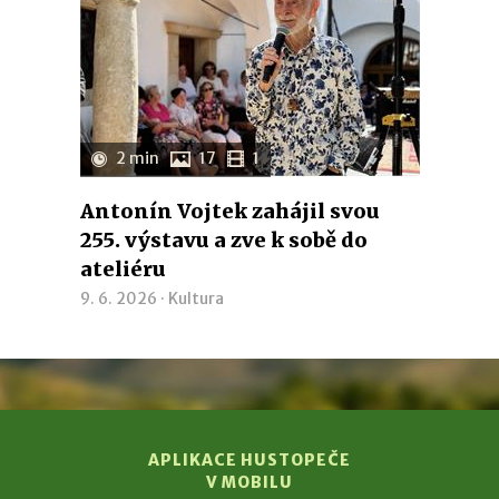
2 min
17
1
Antonín Vojtek zahájil svou
255. výstavu a zve k sobě do
ateliéru
9. 6. 2026 ·
Kultura
APLIKACE HUSTOPEČE
V MOBILU