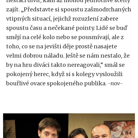
nestačí divit, kam až mohou jednotlivé scény
zajít. „Představte si spoustu zašmodrchaných
vtipných situací, jejichž rozuzlení zabere
spoustu času a nečekané pointy. Lidé se buď
smějí na celé kolo nebo se pousmívají, ale z
toho, co se na jevišti děje prostě nasajete
velmi dobrou náladu. Ještě se nám nestalo, že
by na hru diváci takto nereagovali,“ smál se
pokojený herec, když si s kolegy vysloužili
bouřlivé ovace spokojeného publika.
-nov-