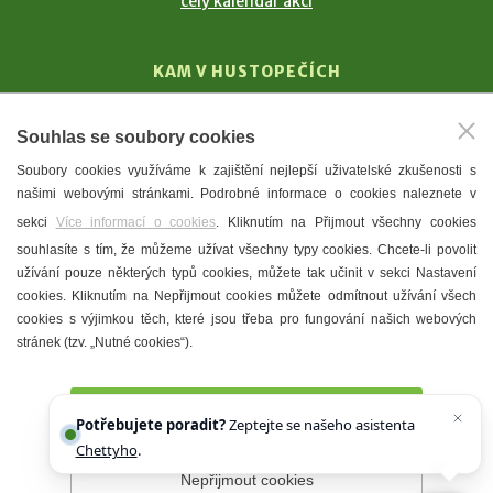
celý kalendář akcí
KAM V HUSTOPEČÍCH
Vinařství
Souhlas se soubory cookies
T. G. Masaryk
Soubory cookies využíváme k zajištění nejlepší uživatelské zkušenosti s
Mandloně
našimi webovými stránkami. Podrobné informace o cookies naleznete v
Ubytování
sekci
Více informací o cookies
. Kliknutím na Přijmout všechny cookies
Restaurace
souhlasíte s tím, že můžeme užívat všechny typy cookies. Chcete-li povolit
užívání pouze některých typů cookies, můžete tak učinit v sekci Nastavení
Městské muzeum a galerie
cookies. Kliknutím na Nepřijmout cookies můžete odmítnout užívání všech
Denní meníčka
cookies s výjimkou těch, které jsou třeba pro fungování našich webových
stránek (tzv. „Nutné cookies“).
Mapa města
Přijmout všechny cookies
Potřebujete poradit?
Zeptejte se našeho asistenta
Chettyho
.
Nepřijmout cookies
Prohlášení o přístupnosti
Správce webu
2026 © Město