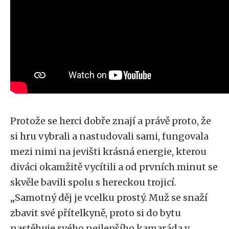
Protože se herci dobře znají a právě proto, že
si hru vybrali a nastudovali sami, fungovala
mezi nimi na jevišti krásná energie, kterou
diváci okamžitě vycítili a od prvních minut se
skvěle bavili spolu s hereckou trojicí.
„Samotný děj je vcelku prostý. Muž se snaží
zbavit své přítelkyně, proto si do bytu
nastěhuje svého nejlepšího kamaráda v