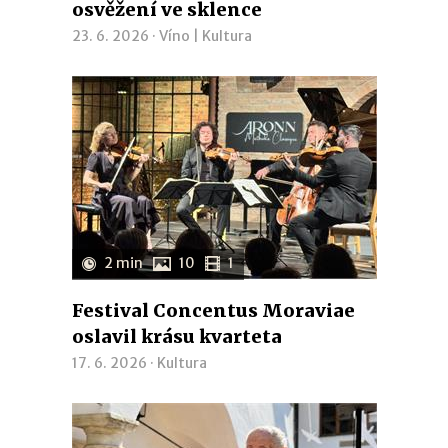
osvěžení ve sklence
23. 6. 2026 ·
Víno
|
Kultura
2 min
10
1
Festival Concentus Moraviae
oslavil krásu kvarteta
17. 6. 2026 ·
Kultura