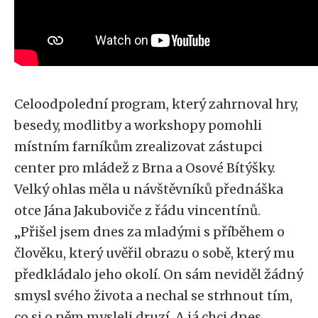
Celoodpolední program, který zahrnoval hry,
besedy, modlitby a workshopy pomohli
místním farníkům zrealizovat zástupci
center pro mládež z Brna a Osové Bítýšky.
Velký ohlas měla u návštěvníků přednáška
otce Jána Jakuboviče z řádu vincentínů.
„Přišel jsem dnes za mladými s příběhem o
člověku, který uvěřil obrazu o sobě, který mu
předkládalo jeho okolí. On sám neviděl žádný
smysl svého života a nechal se strhnout tím,
co si o něm mysleli druzí. A já chci dnes