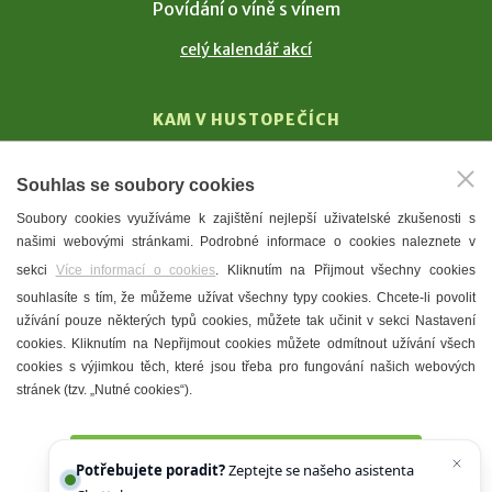
Povídání o víně s vínem
celý kalendář akcí
KAM V HUSTOPEČÍCH
Vinařství
Souhlas se soubory cookies
T. G. Masaryk
Soubory cookies využíváme k zajištění nejlepší uživatelské zkušenosti s
Mandloně
našimi webovými stránkami. Podrobné informace o cookies naleznete v
Ubytování
sekci
Více informací o cookies
. Kliknutím na Přijmout všechny cookies
Restaurace
souhlasíte s tím, že můžeme užívat všechny typy cookies. Chcete-li povolit
užívání pouze některých typů cookies, můžete tak učinit v sekci Nastavení
Městské muzeum a galerie
cookies. Kliknutím na Nepřijmout cookies můžete odmítnout užívání všech
Denní meníčka
cookies s výjimkou těch, které jsou třeba pro fungování našich webových
stránek (tzv. „Nutné cookies“).
Mapa města
Přijmout všechny cookies
Potřebujete poradit?
Zeptejte se našeho asistenta