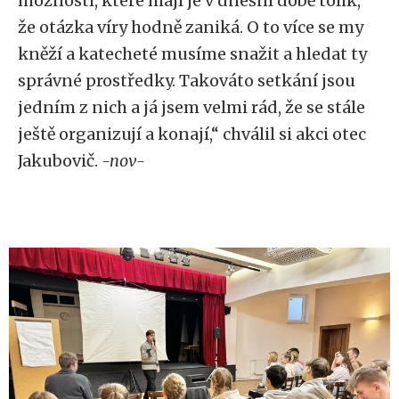
možností, které mají je v dnešní době tolik,
že otázka víry hodně zaniká. O to více se my
kněží a katecheté musíme snažit a hledat ty
správné prostředky. Takováto setkání jsou
jedním z nich a já jsem velmi rád, že se stále
ještě organizují a konají,“ chválil si akci otec
Jakubovič.
-nov-