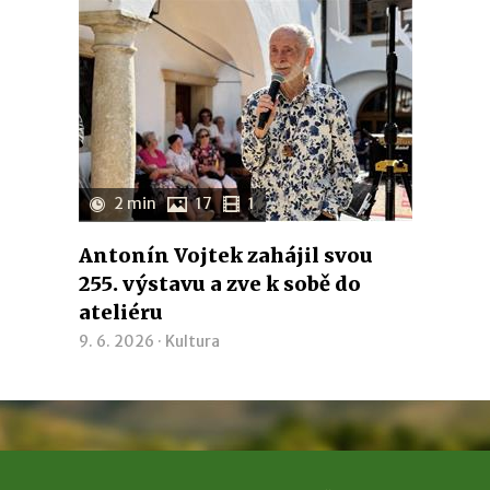
2 min
17
1
Antonín Vojtek zahájil svou
255. výstavu a zve k sobě do
ateliéru
9. 6. 2026 ·
Kultura