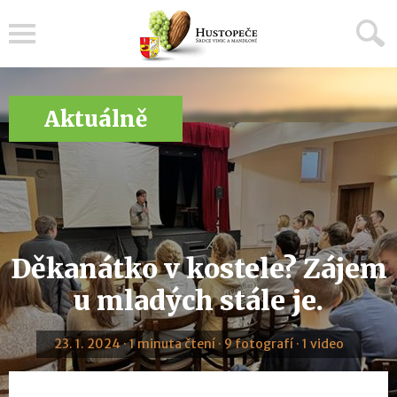
Menu
Aktuálně
Děkanátko v kostele? Zájem
u mladých stále je.
23. 1. 2024 · 1 minuta čtení · 9 fotografí · 1 video