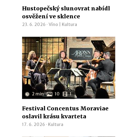
Hustopečský slunovrat nabídl
osvěžení ve sklence
23. 6. 2026 ·
Víno
|
Kultura
2 min
10
1
Festival Concentus Moraviae
oslavil krásu kvarteta
17. 6. 2026 ·
Kultura