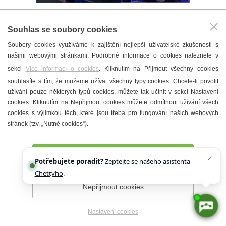
Do Hustopečí se vrátil
Souhlas se soubory cookies
preventivní vlak Revolution
Train - silný zážitek i diskuze o
Soubory cookies využíváme k zajištění nejlepší uživatelské zkušenosti s
drogách
našimi webovými stránkami. Podrobné informace o cookies naleznete v
sekci
Více informací o cookies
. Kliknutím na Přijmout všechny cookies
12. 6. 2026 ·
Vzdělávání
|
Z města
souhlasíte s tím, že můžeme užívat všechny typy cookies. Chcete-li povolit
užívání pouze některých typů cookies, můžete tak učinit v sekci Nastavení
cookies. Kliknutím na Nepřijmout cookies můžete odmítnout užívání všech
cookies s výjimkou těch, které jsou třeba pro fungování našich webových
stránek (tzv. „Nutné cookies“).
APLIKACE HUSTOPEČE
V MOBILU
Přijmout všechny cookies
Potřebujete poradit?
Zeptejte se našeho asistenta
Chettyho
.
Nepřijmout cookies
Nastavení cookies