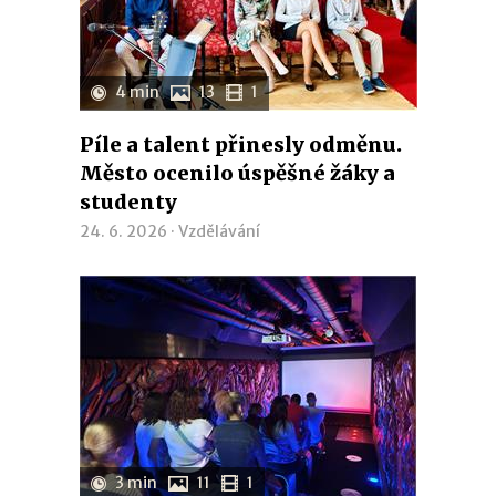
4 min
13
1
Píle a talent přinesly odměnu.
Město ocenilo úspěšné žáky a
studenty
24. 6. 2026 ·
Vzdělávání
3 min
11
1