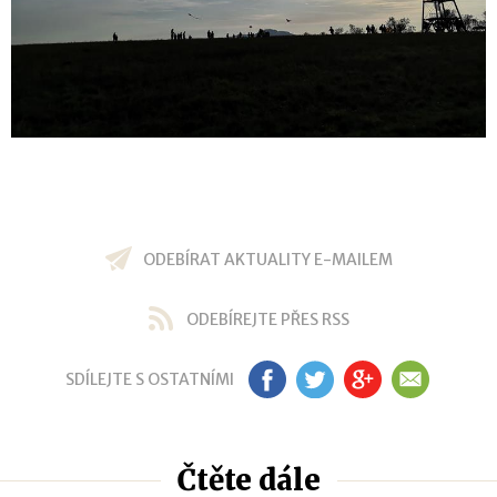
ODEBÍRAT AKTUALITY E-MAILEM
ODEBÍREJTE PŘES RSS
SDÍLEJTE S OSTATNÍMI
FB
TW
GP
EM
Čtěte dále