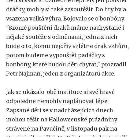
Děti si však k rozhledně nepřišly jen pouštět
dráčky, mohly si také zasoutěžit. Do hry byla
vsazena velká výhra. Bojovalo se o bonbóny.
"Kromě pouštění draků máme nachystané i
nějaké soutěže s odměnami, jedna z nich
bude o to, komu nejdřív vzlétne drak vzhůru,
potom budeme vypouštět padáčky s
bonbóny, které budou děti chytat," prozradil
Petr Najman, jeden z organizátorů akce.
Jak se ukázalo, obě instituce si své hravé
odpoledne nemohly naplánovat lépe.
Zapsané děti se v nadcházejících dnech
mohou těšit na Halloweenské prázdniny
strávené na Pavučině, v listopadu pak na