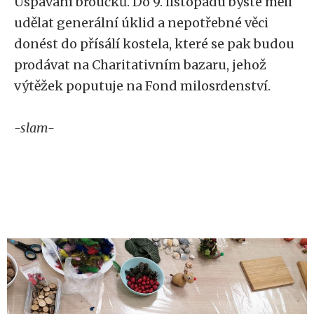
Uspávání broučků. Do 9. listopadu byste měli
udělat generální úklid a nepotřebné věci
donést do přísálí kostela, které se pak budou
prodávat na Charitativním bazaru, jehož
výtěžek poputuje na Fond milosrdenství.
-slam-