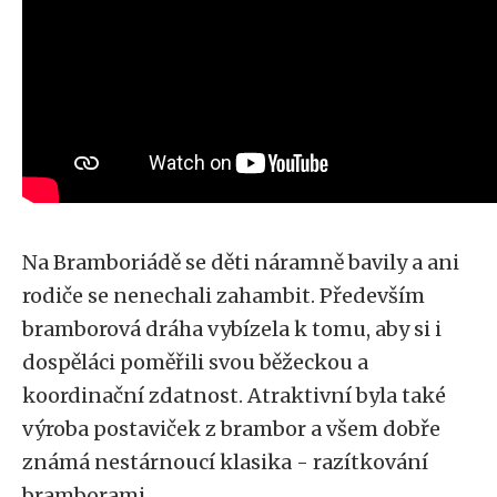
Na Bramboriádě se děti náramně bavily a ani
rodiče se nenechali zahambit. Především
bramborová dráha vybízela k tomu, aby si i
dospěláci poměřili svou běžeckou a
koordinační zdatnost. Atraktivní byla také
výroba postaviček z brambor a všem dobře
známá nestárnoucí klasika - razítkování
bramborami.