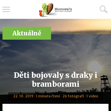
Menu
Aktuálně
Děti bojovaly s draky i
bramborami
22. 10. 2019 · 1 minuta čtení · 26 fotografí · 1 video