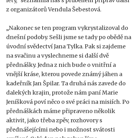
lety,“ seznámila nás s průběhem příprav další
z organizátorů Vendula Šebestová.
„Nakonec se ten program vykrystalizoval do
dnešní podoby. Sešli jsme se tady po obědě na
úvodní svědectví Jana Tylka. Pak si zajdeme
na svačinu a vyslechneme si další dvě
přednášky. Jedna z nich bude o vnitřní a
vnější kráse, kterou povede známý jáhen a
kadeřník Jan Špilar. Ta druhá nás zavede do
dalekých krajin, protože nám paní Marie
Jeníšková poví něco o své práci na misiích. Po
přednáškách máme připraveno několik
aktivit, jako třeba zpěv, rozhovory s
přednášejícími nebo i možnost svátosti