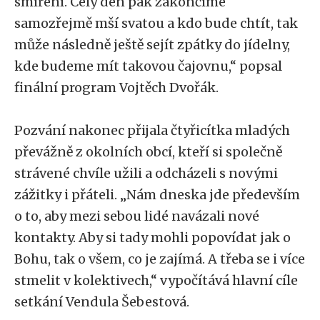
smíření. Celý den pak zakončíme
samozřejmě mší svatou a kdo bude chtít, tak
může následně ještě sejít zpátky do jídelny,
kde budeme mít takovou čajovnu,“ popsal
finální program Vojtěch Dvořák.
Pozvání nakonec přijala čtyřicítka mladých
převážně z okolních obcí, kteří si společně
strávené chvíle užili a odcházeli s novými
zážitky i přáteli. „Nám dneska jde především
o to, aby mezi sebou lidé navázali nové
kontakty. Aby si tady mohli popovídat jak o
Bohu, tak o všem, co je zajímá. A třeba se i více
stmelit v kolektivech,“ vypočítává hlavní cíle
setkání Vendula Šebestová.