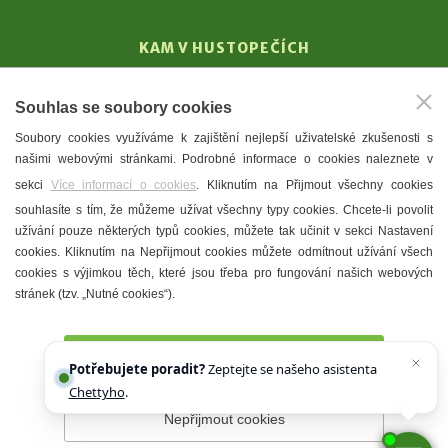
KAM V HUSTOPEČÍCH
Vinařství
Souhlas se soubory cookies
T. G. Masaryk
Soubory cookies využíváme k zajištění nejlepší uživatelské zkušenosti s
Mandloně
našimi webovými stránkami. Podrobné informace o cookies naleznete v
Ubytování
sekci
Více informací o cookies
. Kliknutím na Přijmout všechny cookies
Restaurace
souhlasíte s tím, že můžeme užívat všechny typy cookies. Chcete-li povolit
užívání pouze některých typů cookies, můžete tak učinit v sekci Nastavení
Městské muzeum a galerie
cookies. Kliknutím na Nepřijmout cookies můžete odmítnout užívání všech
Denní meníčka
cookies s výjimkou těch, které jsou třeba pro fungování našich webových
stránek (tzv. „Nutné cookies“).
Mapa města
Přijmout všechny cookies
Potřebujete poradit?
Zeptejte se našeho asistenta
Chettyho
.
Nepřijmout cookies
Prohlášení o přístupnosti
Správce webu
2026 © Město