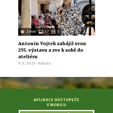
2 min
17
1
Antonín Vojtek zahájil svou
255. výstavu a zve k sobě do
ateliéru
9. 6. 2026 ·
Kultura
APLIKACE HUSTOPEČE
V MOBILU