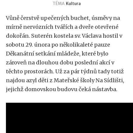
TÉMA
Kultura
Vůně čerstvě upečených buchet, úsměvy na
mírně nervózních tvářích a dveře otevřené
dokořán. Suterén kostela sv. Václava hostil v
sobotu 29. února po několikaleté pauze
Děkanátní setkání mládeže, které bylo
zároveň na dlouhou dobu poslední akcí v
těchto prostorách. Už za pár týdnů tady totiž
najdou azyl děti z Mateřské školy Na Sídlišti,
jejichž domovskou budovu čeká nástavba.