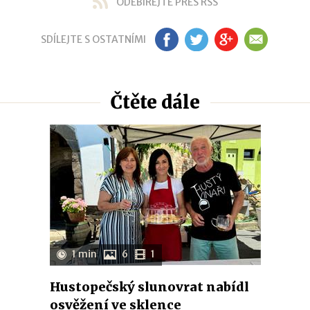
ODEBÍREJTE PŘES RSS
SDÍLEJTE S OSTATNÍMI
FB
TW
GP
EM
Čtěte dále
1 min
6
1
Hustopečský slunovrat nabídl
osvěžení ve sklence