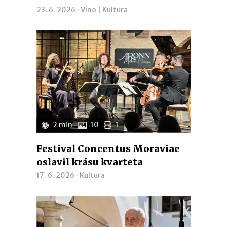
23. 6. 2026 ·
Víno
|
Kultura
2 min
10
1
Festival Concentus Moraviae
oslavil krásu kvarteta
17. 6. 2026 ·
Kultura