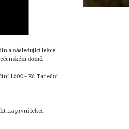
din a následující lekce
polečenském domě.
iní 1.600,- Kč. Taneční
t na první lekci.