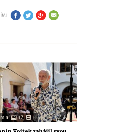
ÍMI
FB
TW
GP
EM
 min
17
1
nín Vojtek zahájil svou