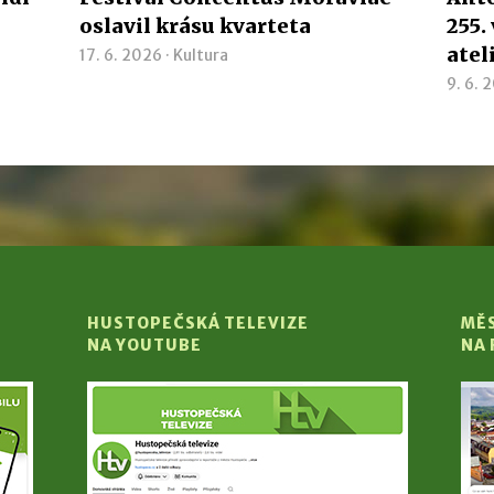
oslavil krásu kvarteta
255.
atel
17. 6. 2026 ·
Kultura
9. 6. 
HUSTOPEČSKÁ TELEVIZE
MĚ
NA YOUTUBE
NA