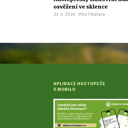
osvěžení ve sklence
23. 6. 2026 ·
Víno
|
Kultura
APLIKACE HUSTOPEČE
V MOBILU