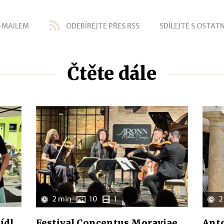
-MAILEM
ODEBÍREJTE PŘES RSS
SDÍLEJTE S OSTATN
Čtěte dále
2 min
10
1
2
ídl
Festival Concentus Moraviae
Anto