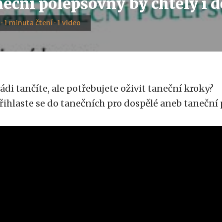
eční polepšovny by chtěly i d
 · 1 minuta čtení · 1 video
ádi tančíte, ale potřebujete oživit taneční kroky?
řihlaste se do tanečních pro dospělé aneb tanečn