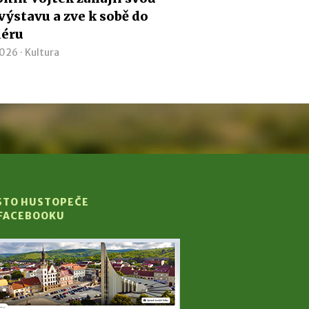
 výstavu a zve k sobě do
iéru
2026 ·
Kultura
STO HUSTOPEČE
 FACEBOOKU