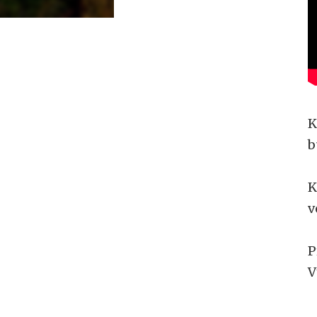
K
b
K
v
P
V