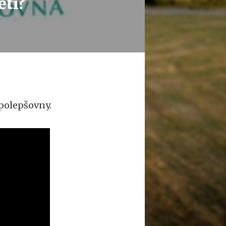
ěti?
í polepšovny.