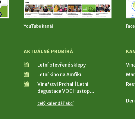
YouTube kanál
Fac
AKTUÁLNĚ PROBÍHÁ
KA
Letní otevřené sklepy
Vin
Letní kino na Amfiku
Man
Vinařství Prchal | Letní
Res
degustace VOC Hustop...
Den
celý kalendář akcí