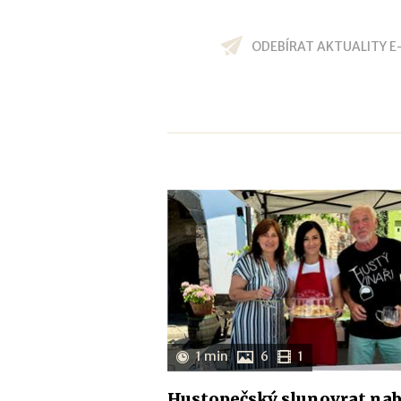
ODEBÍRAT AKTUALITY E
1 min
6
1
Hustopečský slunovrat nab