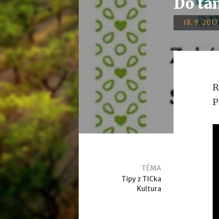
Do tan
18. 9. 2017
R
P
TÉMA
Tipy z TICka
Kultura