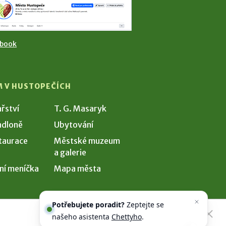
ebook
M V HUSTOPEČÍCH
ařství
T. G. Masaryk
dloně
Ubytování
taurace
Městské muzeum
a galerie
ní meníčka
Mapa města
Potřebujete poradit?
Zeptejte se
našeho asistenta
Chettyho
.