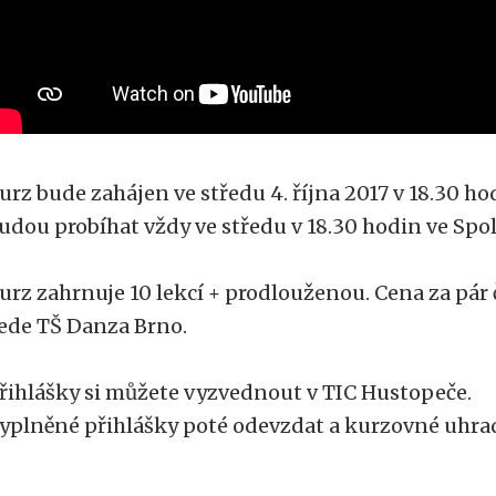
urz bude zahájen ve středu 4. října 2017 v 18.30 ho
udou probíhat vždy ve středu v 18.30 hodin ve S
urz zahrnuje 10 lekcí + prodlouženou. Cena za pár č
ede TŠ Danza Brno.
řihlášky si můžete vyzvednout v TIC Hustopeče.
yplněné přihlášky poté odevzdat a kurzovné uhradi