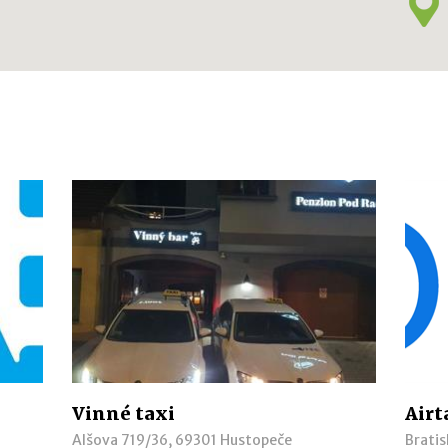
Vinné taxi
Airt
Alšova 719/36, 69301 Hustopeče
Bratis