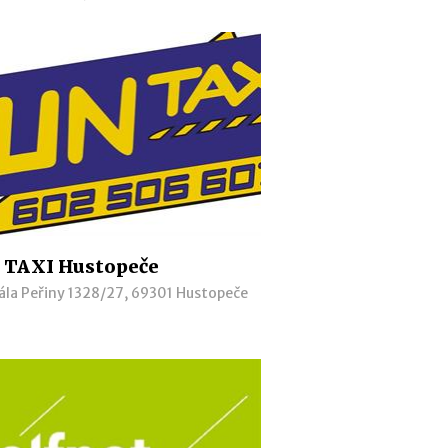
 TAXI Hustopeče
ála Peřiny 1328/27, 69301 Hustopeče