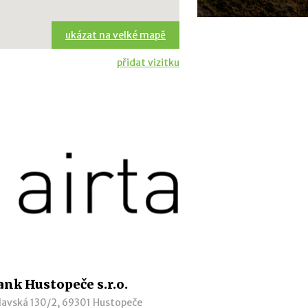
ukázat na velké mapě
přidat vizitku
ank Hustopeče s.r.o.
lavská 130/2, 69301 Hustopeče