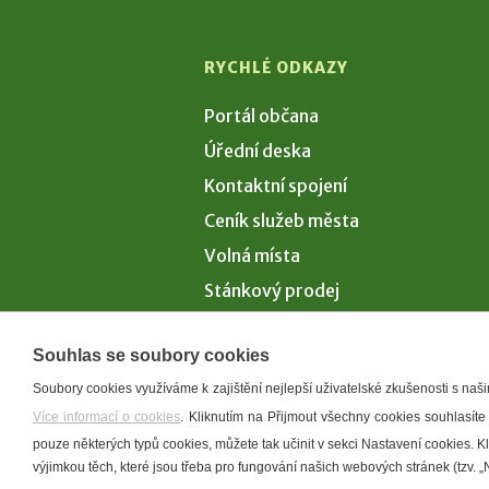
RYCHLÉ ODKAZY
Portál občana
Úřední deska
Kontaktní spojení
Ceník služeb města
Volná místa
Stánkový prodej
Volby 2026
Souhlas se soubory cookies
Soubory cookies využíváme k zajištění nejlepší uživatelské zkušenosti s na
Více informací o cookies
. Kliknutím na Přijmout všechny cookies souhlasíte
Prohlášení o p
pouze některých typů cookies, můžete tak učinit v sekci Nastavení cookies. 
výjimkou těch, které jsou třeba pro fungování našich webových stránek (tzv. „