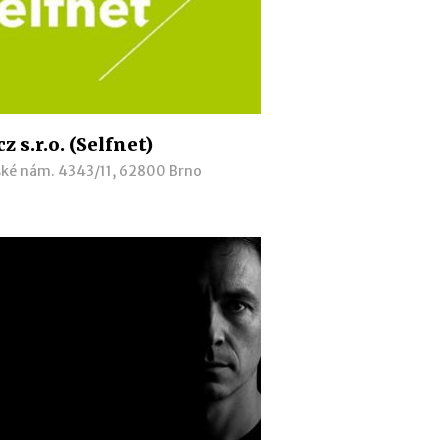
z s.r.o. (Selfnet)
ské nám. 4343/11, 62800 Brno