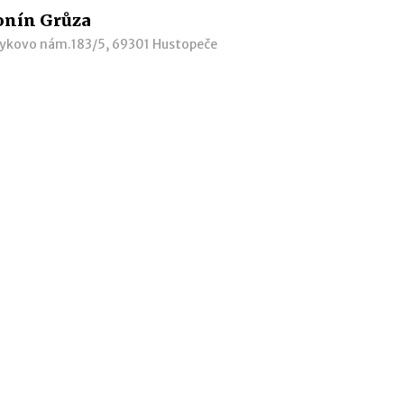
onín Grůza
ykovo nám.183/5, 69301 Hustopeče