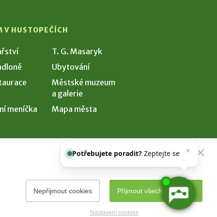
M V HUSTOPEČÍCH
ařství
T. G. Masaryk
dloně
Ubytování
taurace
Městské muzeum
a galerie
ní meníčka
Mapa města
Potřebujete poradit?
Zeptejte se
našeho asistenta
Chettyho
.
Nepřijmout cookies
Přijmout všechny cookies
Nastavení cookies