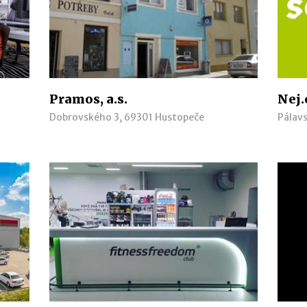
Pramos, a.s.
Nej.c
Dobrovského 3, 69301 Hustopeče
Pálav