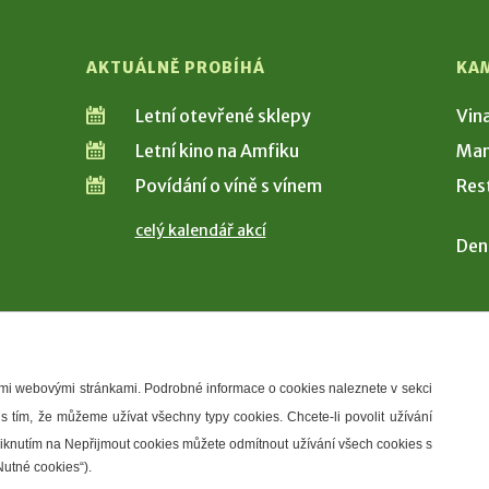
AKTUÁLNĚ PROBÍHÁ
KA
Letní otevřené sklepy
Vin
Letní kino na Amfiku
Man
Povídání o víně s vínem
Res
celý kalendář akcí
Den
šimi webovými stránkami. Podrobné informace o cookies naleznete v sekci
 s tím, že můžeme užívat všechny typy cookies. Chcete-li povolit užívání
řístupnosti
Správce webu
2026 © Město Hustopeče
Kliknutím na Nepřijmout cookies můžete odmítnout užívání všech cookies s
Nutné cookies“).