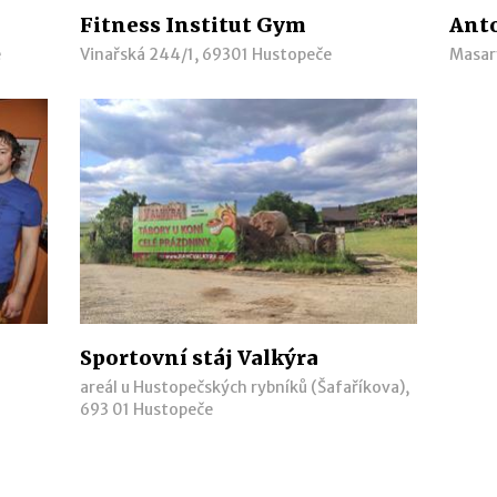
Fitness Institut Gym
Ant
e
Vinařská 244/1, 69301 Hustopeče
Masar
Sportovní stáj Valkýra
areál u Hustopečských rybníků (Šafaříkova),
693 01 Hustopeče