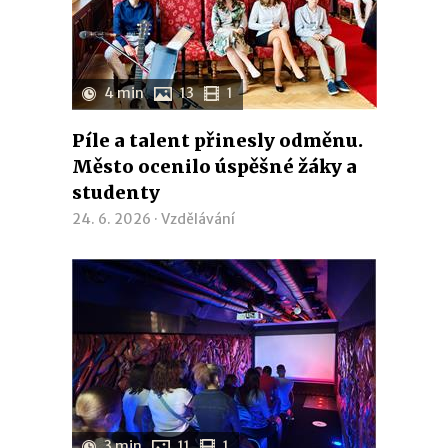
4 min
13
1
Píle a talent přinesly odměnu.
Město ocenilo úspěšné žáky a
studenty
24. 6. 2026 ·
Vzdělávání
3 min
11
1