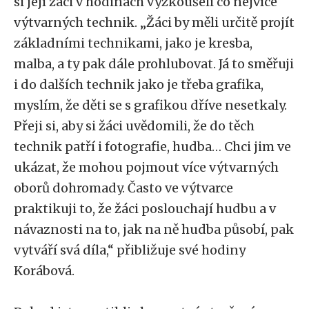
si její žáci v hodinách vyzkoušeli co nejvíce
výtvarných technik. „Žáci by měli určitě projít
základními technikami, jako je kresba,
malba, a ty pak dále prohlubovat. Já to směřuji
i do dalších technik jako je třeba grafika,
myslím, že děti se s grafikou dříve nesetkaly.
Přeji si, aby si žáci uvědomili, že do těch
technik patří i fotografie, hudba… Chci jim ve
ukázat, že mohou pojmout více výtvarných
oborů dohromady. Často ve výtvarce
praktikuji to, že žáci poslouchají hudbu a v
návaznosti na to, jak na ně hudba působí, pak
vytváří svá díla,“ přibližuje své hodiny
Korábová.