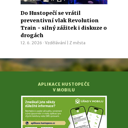
Do Hustopečí se vrátil
preventivní vlak Revolution
Train - silný zážitek i diskuze o
drogách
12. 6. 2026 ·
Vzdělávání
|
Z města
APLIKACE HUSTOPEČE
V MOBILU