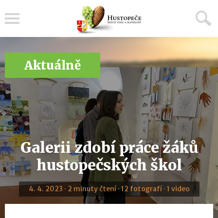
Menu
Aktuálně
Galerii zdobí práce žáků
hustopečských škol
4. 4. 2023 · 2 minuty čtení · 12 fotografí · 1 video