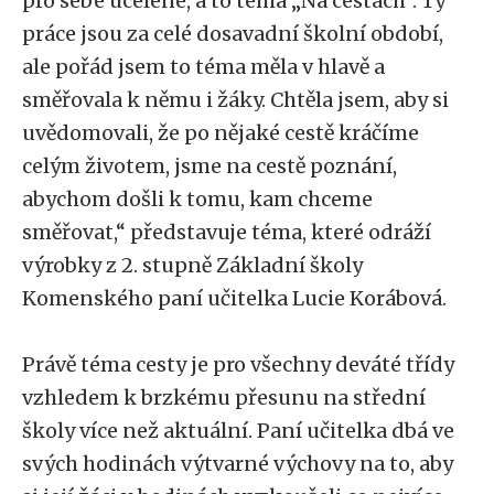
pro sebe ucelené, a to téma „Na cestách“. Ty
práce jsou za celé dosavadní školní období,
ale pořád jsem to téma měla v hlavě a
směřovala k němu i žáky. Chtěla jsem, aby si
uvědomovali, že po nějaké cestě kráčíme
celým životem, jsme na cestě poznání,
abychom došli k tomu, kam chceme
směřovat,“ představuje téma, které odráží
výrobky z 2. stupně Základní školy
Komenského paní učitelka Lucie Korábová.
Právě téma cesty je pro všechny deváté třídy
vzhledem k brzkému přesunu na střední
školy více než aktuální. Paní učitelka dbá ve
svých hodinách výtvarné výchovy na to, aby