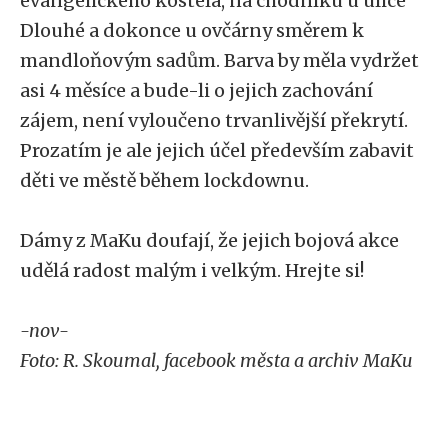
evangelického kostela, na chodníku u ulice
Dlouhé a dokonce u ovčárny směrem k
mandloňovým sadům. Barva by měla vydržet
asi 4 měsíce a bude-li o jejich zachování
zájem, není vyloučeno trvanlivější překrytí.
Prozatím je ale jejich účel především zabavit
děti ve městě během lockdownu.
Dámy z MaKu doufají, že jejich bojová akce
udělá radost malým i velkým. Hrejte si!
-nov-
Foto: R. Skoumal, facebook města a archiv MaKu