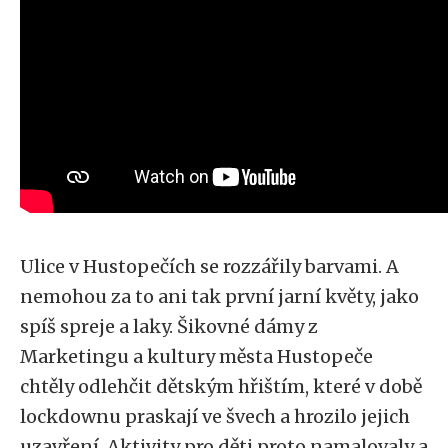
Ulice v Hustopečích se rozzářily barvami. A
nemohou za to ani tak první jarní květy, jako
spíš spreje a laky. Šikovné dámy z
Marketingu a kultury města Hustopeče
chtěly odlehčit dětským hřištím, které v době
lockdownu praskají ve švech a hrozilo jejich
uzavření. Aktivity pro děti proto namalovaly a