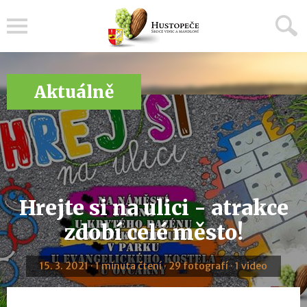
Menu
Aktuálně
Hrejte si na ulici - atrakce
zdobí celé město!
15. 3. 2021 · 1 minuta čtení · 29 fotografí · 1 video