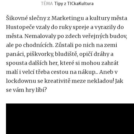
TÉMA
Tipy z TICka
Kultura
Šikovné slečny z Marketingu a kultury města
Hustopeče vzaly do ruky spreje a vyrazily do
města. Nemalovaly po zdech veřejných budov,
ale po chodnících. Zůstali po nich na zemi
panáci, piškvorky, bludiště, opičí dráhy a
spousta dalších her, které si mohou zahrát
malí i velcí třeba cestou na nákup... Aneb v
lockdownu se kreativitě meze nekladou! Jak
se vám hry líbí?