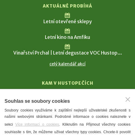
AKTUÁLNĚ PROBÍHÁ
Letní otevřené sklepy
Letní kino na Amfiku
Vinařství Prchal | Letní degustace VOC Hustop...
celý kalendář akcí
KAM V HUSTOPEČÍCH
Vinařství
Souhlas se soubory cookies
T. G. Masaryk
Soubory cookies využíváme k zajištění nejlepší uživatelské zkušenosti s
Mandloně
našimi webovými stránkami. Podrobné informace o cookies naleznete v
Ubytování
sekci
Více informací o cookies
. Kliknutím na Přijmout všechny cookies
Restaurace
souhlasíte s tím, že můžeme užívat všechny typy cookies. Chcete-li povolit