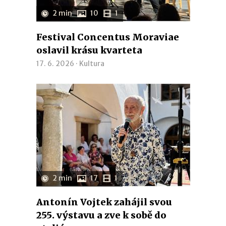
2 min
10
1
Festival Concentus Moraviae
oslavil krásu kvarteta
17. 6. 2026 ·
Kultura
2 min
17
1
Antonín Vojtek zahájil svou
255. výstavu a zve k sobě do