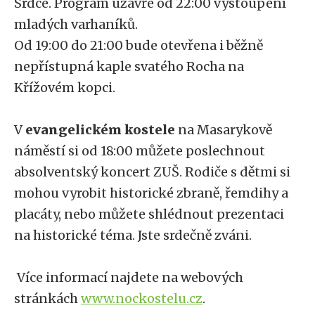
Srdce. Program uzavře od 22:00 vystoupení
mladých varhaníků.
Od 19:00 do 21:00 bude otevřena i běžně
nepřístupná kaple svatého Rocha na
Křížovém kopci.
V
evangelickém kostele
na Masarykově
náměstí si od 18:00 můžete poslechnout
absolventský koncert ZUŠ. Rodiče s dětmi si
mohou vyrobit historické zbraně, řemdihy a
placáty, nebo můžete shlédnout prezentaci
na historické téma. Jste srdečně zváni.
Více informací najdete na webových
stránkách
www.nockostelu.cz
.