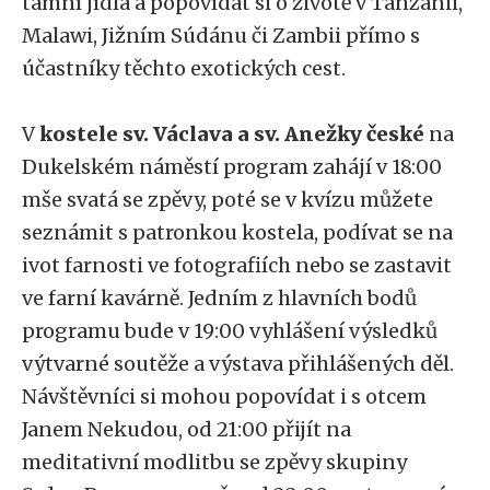
tamní jídla a popovídat si o životě v Tanzanii,
Malawi, Jižním Súdánu či Zambii přímo s
účastníky těchto exotických cest.
V
kostele sv. Václava a sv. Anežky české
na
Dukelském náměstí program zahájí v 18:00
mše svatá se zpěvy, poté se v kvízu můžete
seznámit s patronkou kostela, podívat se na
ivot farnosti ve fotografiích nebo se zastavit
ve farní kavárně. Jedním z hlavních bodů
programu bude v 19:00 vyhlášení výsledků
výtvarné soutěže a výstava přihlášených děl.
Návštěvníci si mohou popovídat i s otcem
Janem Nekudou, od 21:00 přijít na
meditativní modlitbu se zpěvy skupiny