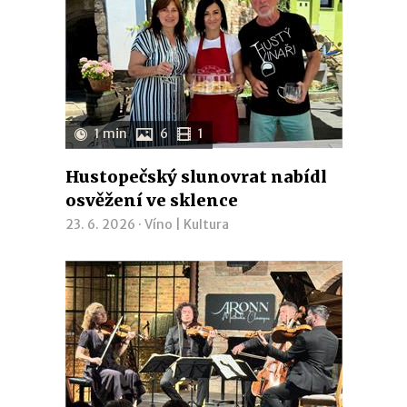
1 min
6
1
Hustopečský slunovrat nabídl
osvěžení ve sklence
23. 6. 2026 ·
Víno
|
Kultura