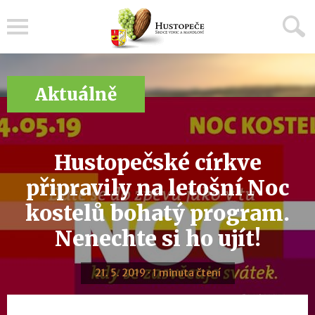
Menu
Aktuálně
Hustopečské církve
připravily na letošní Noc
kostelů bohatý program.
Nenechte si ho ujít!
21. 5. 2019 · 1 minuta čtení