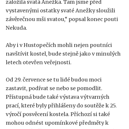
založila svatá Anežka. Tam jsme před
vystavenými ostatky svaté Anežky sloužili
závěrečnou mši svatou,“ popsal konec pouti
Nekuda.
Aby i v Hustopečích mohli nejen poutníci
navštívit kostel, bude stejně jako v minulých
letech otevřen veřejnosti.
Od 29. července se tu lidé budou moci
zastavit, podívat se nebo se pomodlit.
Přístupná bude také výstava výtvarných
prací, které byly přihlášeny do soutěže k 25.
výročí posvěcení kostela. Příchozí si také
mohou odnést upomínkové předměty k