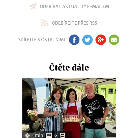
ODEBÍRAT AKTUALITY E-MAILEM
ODEBÍREJTE PŘES RSS
SDÍLEJTE S OSTATNÍMI
FB
TW
GP
EM
Čtěte dále
1 min
6
1