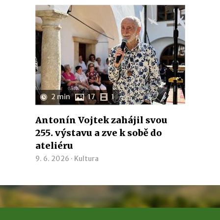
2 min
17
1
Antonín Vojtek zahájil svou
255. výstavu a zve k sobě do
ateliéru
9. 6. 2026 ·
Kultura