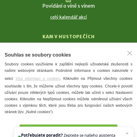
Povídání o víně s vínem
celý kalendář akcí
KAM V HUSTOPEČÍCH
Vinařství
Souhlas se soubory cookies
T. G. Masaryk
Soubory cookies využíváme k zajištění nejlepší uživatelské zkušenosti s
Mandloně
našimi webovými stránkami. Podrobné informace o cookies naleznete v
Ubytování
sekci
Více informací o cookies
. Kliknutím na Přijmout všechny cookies
Restaurace
souhlasíte s tím, že můžeme užívat všechny typy cookies. Chcete-li povolit
užívání pouze některých typů cookies, můžete tak učinit v sekci Nastavení
Městské muzeum a galerie
cookies. Kliknutím na Nepřijmout cookies můžete odmítnout užívání všech
Denní meníčka
cookies s výjimkou těch, které jsou třeba pro fungování našich webových
stránek (tzv. „Nutné cookies“).
Mapa města
Přijmout všechny cookies
Potřebujete poradit?
Zeptejte se našeho asistenta