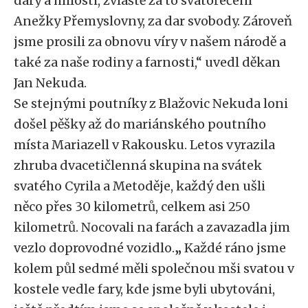
dary a milosti, zvláště za to svatořečení
Anežky Přemyslovny, za dar svobody. Zároveň
jsme prosili za obnovu víry v našem národě a
také za naše rodiny a farnosti,“ uvedl děkan
Jan Nekuda.
Se stejnými poutníky z Blažovic Nekuda loni
došel pěšky až do mariánského poutního
místa Mariazell v Rakousku. Letos vyrazila
zhruba dvacetičlenná skupina na svátek
svatého Cyrila a Metoděje, každý den ušli
něco přes 30 kilometrů, celkem asi 250
kilometrů. Nocovali na farách a zavazadla jim
vezlo doprovodné vozidlo.
„
Každé ráno jsme
kolem půl sedmé měli společnou mši svatou v
kostele vedle fary, kde jsme byli ubytováni,