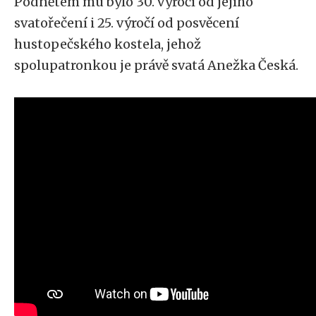
Podnětem mu bylo 30. výročí od jejího
svatořečení i 25. výročí od posvěcení
hustopečského kostela, jehož
spolupatronkou je právě svatá Anežka Česká.