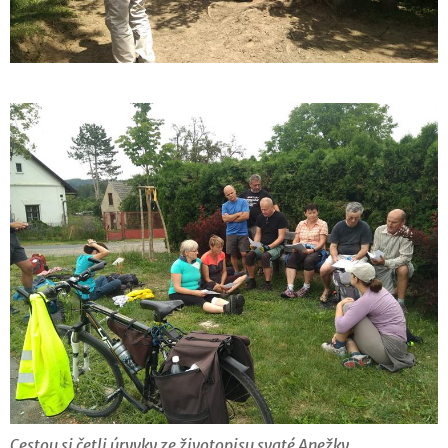
Cestou si četli úryvky ze životopisu svaté Anežky.