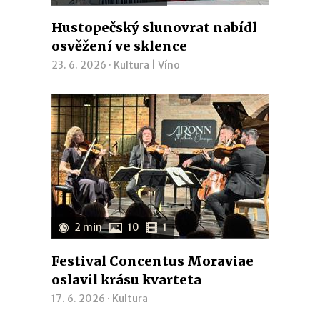
Hustopečský slunovrat nabídl
osvěžení ve sklence
23. 6. 2026 ·
Kultura
|
Víno
2 min
10
1
Festival Concentus Moraviae
oslavil krásu kvarteta
17. 6. 2026 ·
Kultura