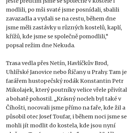
ještě předtím jsme se společně v kostele i
modlili, po mši svaté jsme posnídali, sbalili
zavazadla a vydali se na cestu, během dne
jsme měli zastávky u různých kostelů, kaplí,
křížů, kde jsme se společně pomodlili,“
popsal režim dne Nekuda.
Trasa vedla přes Netín, Havlíčkův Brod,
Uhlířské Janovice nebo Říčany u Prahy. Tam je
farářem hustopečský rodák Konstantin Petr
Mikolajek, který poutníky velice vřele přivítal
a bohatě pohostil. „Krásný nocleh byl také v
Číhošti, nocovali jsme přímo na faře, kde žil a
působil otec Josef Toufar, i během noci jsme se
mohli jít modlit do kostela, kde jsou nyní