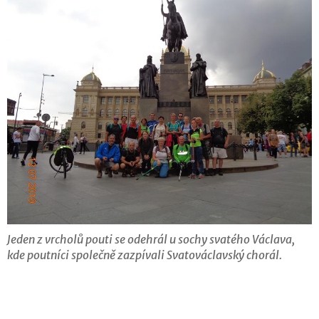
Jeden z vrcholů pouti se odehrál u sochy svatého Václava,
kde poutníci společně zazpívali Svatováclavský chorál.