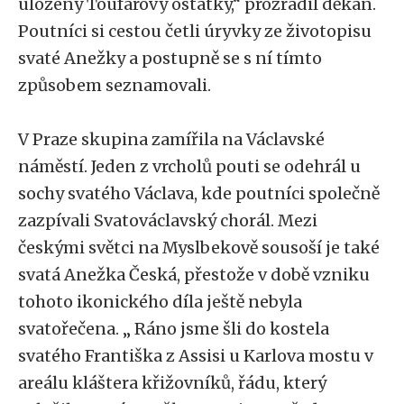
uloženy Toufarovy ostatky,“ prozradil děkan.
Poutníci si cestou četli úryvky ze životopisu
svaté Anežky a postupně se s ní tímto
způsobem seznamovali.
V Praze skupina zamířila na Václavské
náměstí. Jeden z vrcholů pouti se odehrál u
sochy svatého Václava, kde poutníci společně
zazpívali Svatováclavský chorál. Mezi
českými světci na Myslbekově sousoší je také
svatá Anežka Česká, přestože v době vzniku
tohoto ikonického díla ještě nebyla
svatořečena. „ Ráno jsme šli do kostela
svatého Františka z Assisi u Karlova mostu v
areálu kláštera křižovníků, řádu, který