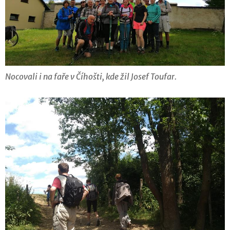
Nocovali i na faře v Číhošti, kde žil Josef Toufar.