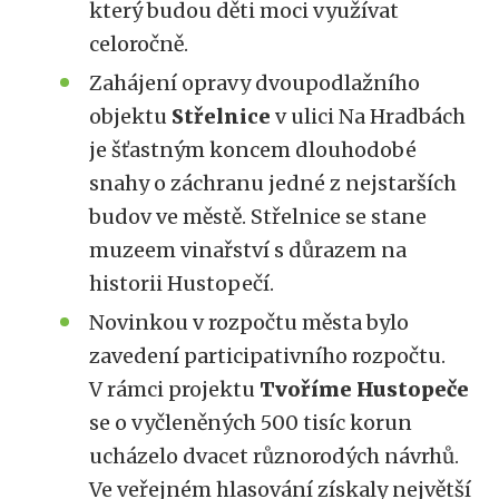
který budou děti moci využívat
celoročně.
Zahájení opravy dvoupodlažního
objektu
Střelnice
v ulici Na Hradbách
je šťastným koncem dlouhodobé
snahy o záchranu jedné z nejstarších
budov ve městě. Střelnice se stane
muzeem vinařství s důrazem na
historii Hustopečí.
Novinkou v rozpočtu města bylo
zavedení participativního rozpočtu.
V rámci projektu
Tvoříme Hustopeče
se o vyčleněných 500 tisíc korun
ucházelo dvacet různorodých návrhů.
Ve veřejném hlasování získaly největší