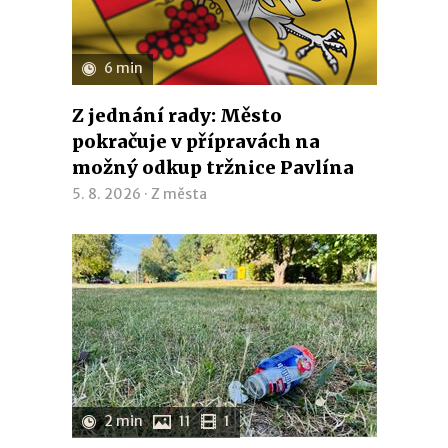
6 min
Z jednání rady: Město
pokračuje v přípravách na
možný odkup tržnice Pavlína
5. 8. 2026 ·
Z města
2 min
11
1