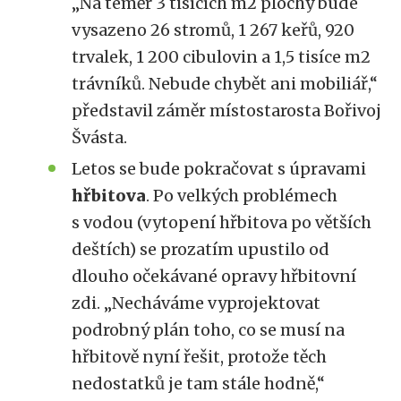
„Na téměř 3 tisících m2 plochy bude
vysazeno 26 stromů, 1 267 keřů, 920
trvalek, 1 200 cibulovin a 1,5 tisíce m2
trávníků. Nebude chybět ani mobiliář,“
představil záměr místostarosta Bořivoj
Švásta.
Letos se bude pokračovat s úpravami
hřbitova
. Po velkých problémech
s vodou (vytopení hřbitova po větších
deštích) se prozatím upustilo od
dlouho očekávané opravy hřbitovní
zdi. „Necháváme vyprojektovat
podrobný plán toho, co se musí na
hřbitově nyní řešit, protože těch
nedostatků je tam stále hodně,“