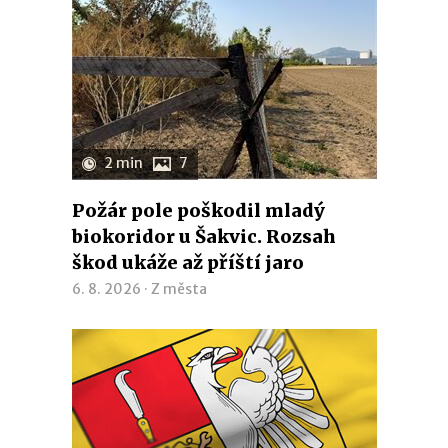
2 min
7
Požár pole poškodil mladý
biokoridor u Šakvic. Rozsah
škod ukáže až příští jaro
6. 8. 2026 ·
Z města