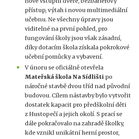
nové vstupní dveře, bezbariérový
přístup, výtah i novou multimediální
učebnu. Ne všechny úpravy jsou
viditelné na první pohled, pro
fungování školy jsou však zásadní,
díky dotacím škola získala pokrokové
učební pomůcky a vybavení.
V únoru se oficiálně otevřela
Mateřská škola Na Sídlišti
po
náročné stavbě dvou tříd nad původní
budovou. Cílem nástavby bylo vytvořit
dostatek kapacit pro předškolní děti
z Hustopečí a jejich okolí. S prací se
dále pokračovalo na zahradě školky,
kde vznikl unikátní herní prostor,