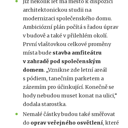
Již několik let má město k dispozici
architektonickou studii na
modernizaci společenského domu.
Ambiciózní plán počítá s řadou úprav
v budově a také v přilehlém okolí.
První vlaštovkou celkové proměny
místa bude
stavba amfiteátru
v zahradě pod společenským
domem
. „Vznikne zde letní areál
s pódiem, tanečním parketem a
zázemím pro účinkující. Konečně se
hody nebudou muset konat na ulici,“
dodala starostka.
Nemalé částky budou také směřovat
do
oprav veřejného osvětlení
, které