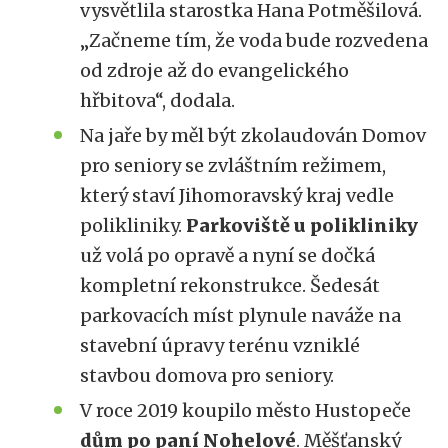
vysvětlila starostka Hana Potměšilová.
„Začneme tím, že voda bude rozvedena
od zdroje až do evangelického
hřbitova“, dodala.
Na jaře by měl být zkolaudován Domov
pro seniory se zvláštním režimem,
který staví Jihomoravský kraj vedle
polikliniky.
Parkoviště u polikliniky
už volá po opravě a nyní se dočká
kompletní rekonstrukce. Šedesát
parkovacích míst plynule naváže na
stavební úpravy terénu vzniklé
stavbou domova pro seniory.
V roce 2019 koupilo město Hustopeče
dům po paní Nohelové
. Měšťanský