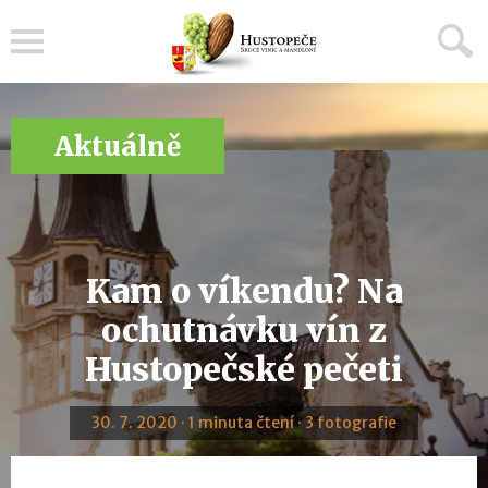
Menu
Aktuálně
Kam o víkendu? Na
ochutnávku vín z
Hustopečské pečeti
30. 7. 2020 · 1 minuta čtení · 3 fotografie