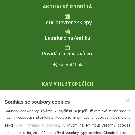
AKTUÁLNĚ PROBÍHÁ
Letní otevřené sklepy
Letní kino na Amfiku
Povídání o víně s vínem
celý kalendář akcí
KAM V HUSTOPEČÍCH
Vinařství
Souhlas se soubory cookies
T. G. Masaryk
Soubory cookies využíváme k zajištění nejlepší uživatelské zkušenosti s
Mandloně
našimi webovými stránkami. Podrobné informace o cookies naleznete v
Ubytování
sekci
Více informací o cookies
. Kliknutím na Přijmout všechny cookies
Restaurace
souhlasíte s tím, že můžeme užívat všechny typy cookies. Chcete-li povolit