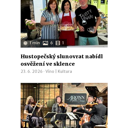
1 min
6
1
Hustopečský slunovrat nabídl
osvěžení ve sklence
23. 6. 2026 ·
Víno
|
Kultura