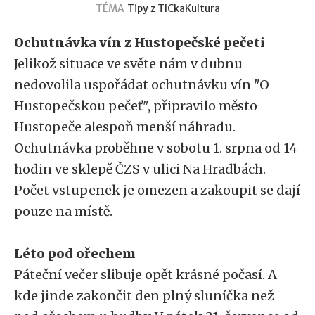
TÉMA
Tipy z TICka
Kultura
Ochutnávka vín z Hustopečské pečeti
Jelikož situace ve světe nám v dubnu
nedovolila uspořádat ochutnávku vín "O
Hustopečskou pečeť", připravilo město
Hustopeče alespoň menší náhradu.
Ochutnávka proběhne v sobotu 1. srpna od 14
hodin ve sklepě ČZS v ulici Na Hradbách.
Počet vstupenek je omezen a zakoupit se dají
pouze na místě.
Léto pod ořechem
Páteční večer slibuje opět krásné počasí. A
kde jinde zakončit den plný sluníčka než