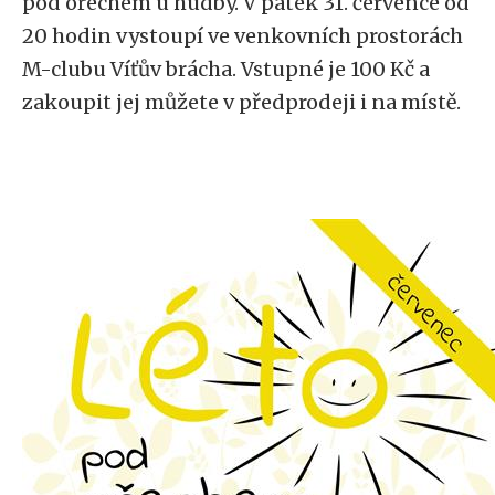
pod ořechem u hudby. V pátek 31. července od
20 hodin vystoupí ve venkovních prostorách
M-clubu Víťův brácha. Vstupné je 100 Kč a
zakoupit jej můžete v předprodeji i na místě.