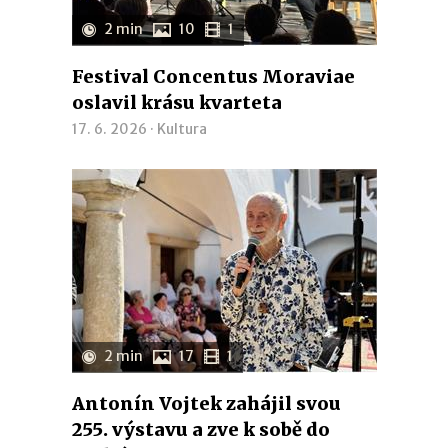
2 min
10
1
Festival Concentus Moraviae
oslavil krásu kvarteta
17. 6. 2026 ·
Kultura
2 min
17
1
Antonín Vojtek zahájil svou
255. výstavu a zve k sobě do