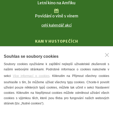
Letní kino na Amfiku
Povídání o víně s vínem
celý kalendář akcí
KAM V HUSTOPEČÍCH
Vinařství
Souhlas se soubory cookies
T. G. Masaryk
Soubory cookies využíváme k zajištění nejlepší uživatelské zkušenosti s
Mandloně
našimi webovými stránkami. Podrobné informace o cookies naleznete v
Ubytování
sekci
Více informací o cookies
. Kliknutím na Přijmout všechny cookies
Restaurace
souhlasíte s tím, že můžeme užívat všechny typy cookies. Chcete-li povolit
užívání pouze některých typů cookies, můžete tak učinit v sekci Nastavení
Městské muzeum a galerie
cookies. Kliknutím na Nepřijmout cookies můžete odmítnout užívání všech
Denní meníčka
cookies s výjimkou těch, které jsou třeba pro fungování našich webových
stránek (tzv. „Nutné cookies“).
Mapa města