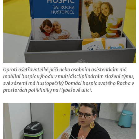
Oproti ošetřovatelké péči nebo osobním asistentkám má
mobilní hospic výhodu v multidiscilplinárním složení týmu,
své zázemí má hustopečský Domácí hospic svatého Rocha v
prostorách polikliniky na Hybešově ulici.