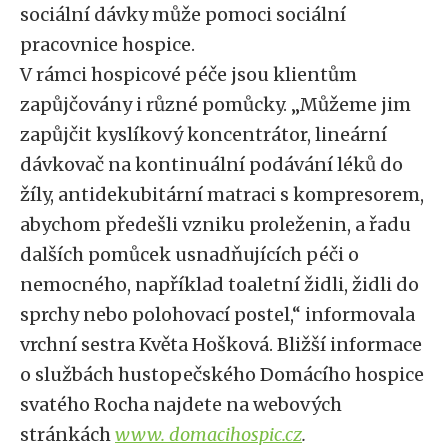
sociální dávky může pomoci sociální
pracovnice hospice.
V rámci hospicové péče jsou klientům
zapůjčovány i různé pomůcky. „Můžeme jim
zapůjčit kyslíkový koncentrátor, lineární
dávkovač na kontinuální podávání léků do
žíly, antidekubitární matraci s kompresorem,
abychom předešli vzniku proleženin, a řadu
dalších pomůcek usnadňujících péči o
nemocného, například toaletní židli, židli do
sprchy nebo polohovací postel,“ informovala
vrchní sestra Květa Hošková. Bližší informace
o službách hustopečského Domácího hospice
svatého Rocha najdete na webových
stránkách
www. domacihospic.cz
.