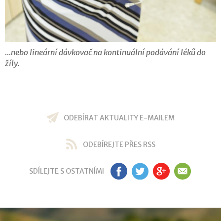
...nebo lineární dávkovač na kontinuální podávání léků do
žíly.
ODEBÍRAT AKTUALITY E-MAILEM
ODEBÍREJTE PŘES RSS
SDÍLEJTE S OSTATNÍMI
FB
TW
GP
EM