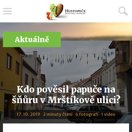
Menu
Aktuálně
Kdo pověsil papuče na
šňůru v Mrštíkově ulici?
17. 10. 2019 · 2 minuty čtení · 6 fotografí · 1 video