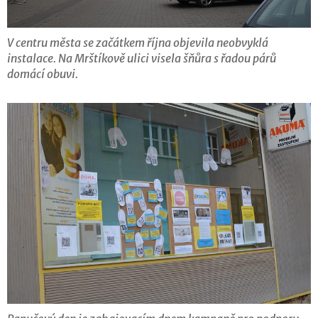
V centru města se začátkem října objevila neobvyklá
instalace. Na Mrštíkově ulici visela šňůra s řadou párů
domácí obuvi.