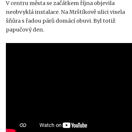
V centru města se začátkem října objevila
neobvyklá instalace. Na Mrštíkově ulici visela
šňůra s řadou párů domácí obuvi. Byl totiž
papučový den.