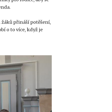
Benda.
 žáků přináší potěšení,
í o to více, když je