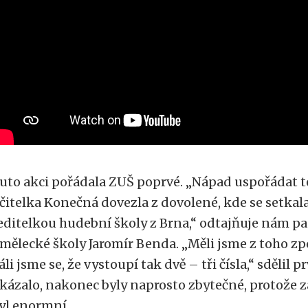
uto akci pořádala ZUŠ poprvé. „Nápad uspořádat t
čitelka Konečná dovezla z dovolené, kde se setkala
editelkou hudební školy z Brna,“ odtajňuje nám pa
mělecké školy Jaromír Benda. „Měli jsme z toho zp
áli jsme se, že vystoupí tak dvě – tři čísla,“ sdělil p
kázalo, nakonec byly naprosto zbytečné, protože 
yl enormní.