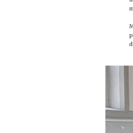
m
M
p
d