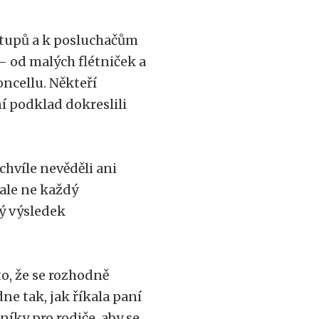
stupů a k posluchačům
– od malých flétniček a
oncellu. Někteří
ní podklad dokreslili
chvíle nevěděli ani
ale ne každý
ný výsledek
o, že se rozhodně
ne tak, jak říkala paní
íky pro rodiče, aby se