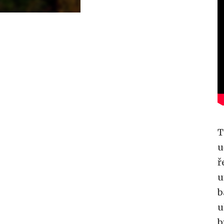
T
u
ř
u
b
u
b