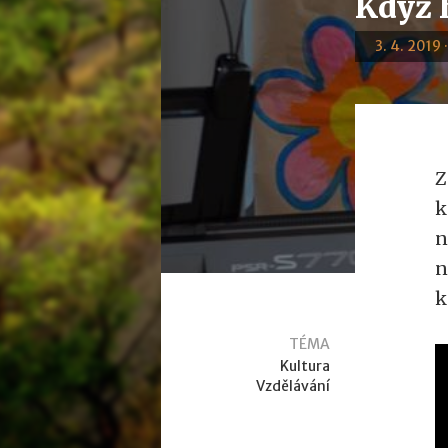
Když h
3. 4. 2019 
Z
k
n
n
k
TÉMA
Kultura
Vzdělávání