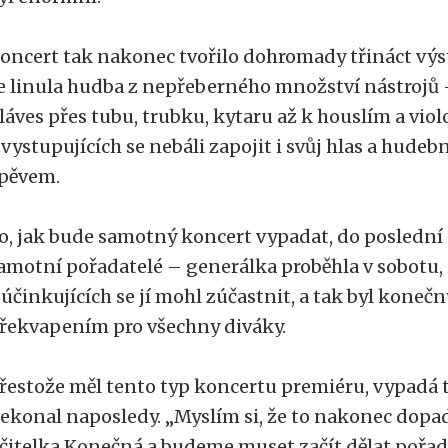
oncert tak nakonec tvořilo dohromady třináct vý
e linula hudba z nepřeberného množství nástrojů 
láves přes tubu, trubku, kytaru až k houslím a viol
 vystupujících se nebáli zapojit i svůj hlas a hudeb
pěvem.
o, jak bude samotný koncert vypadat, do poslední 
amotní pořadatelé – generálka proběhla v sobotu, 
 účinkujících se jí mohl zúčastnit, a tak byl koneč
řekvapením pro všechny diváky.
řestože měl tento typ koncertu premiéru, vypadá t
ekonal naposledy. „Myslím si, že to nakonec dopad
čitelka Konečná a budeme muset začít dělat pořadn