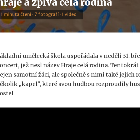
raje a zpívá celá rodina
· 1 minuta čtení · 7 fotografí · 1 video
ákladní umělecká škola uspořádala v neděli 31. b
oncert, jež nesl název Hraje celá rodina. Tentokrát 
ejen samotní žáci, ale společně s nimi také jejich r
ěkolik „kapel“, které svou hudbou rozproudily hu
ostel.