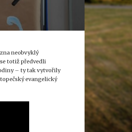
řezna neobvyklý
se totiž předvedli
odiny – ty tak vytvořily
stopečský evangelický