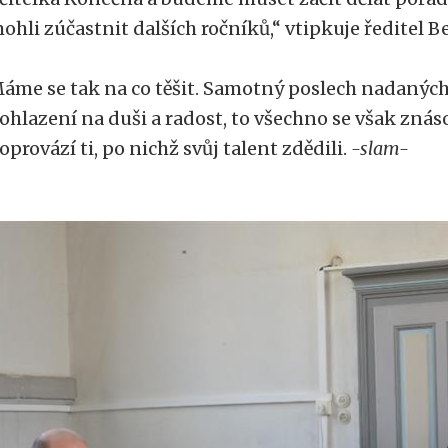
ohli zúčastnit dalších ročníků,“ vtipkuje ředitel 
áme se tak na co těšit. Samotný poslech nadaných
ohlazení na duši a radost, to všechno se však znásob
oprovází ti, po nichž svůj talent zdědili.
-slam-