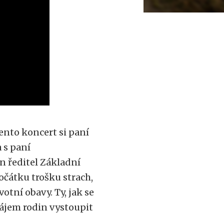
ento koncert si paní
 s paní
n ředitel Základní
očátku trošku strach,
rvotní obavy. Ty, jak se
zájem rodin vystoupit